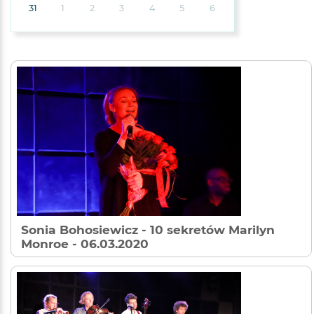
31
1
2
3
4
5
6
Sonia Bohosiewicz - 10 sekretów Marilyn
Monroe
- 06.03.2020