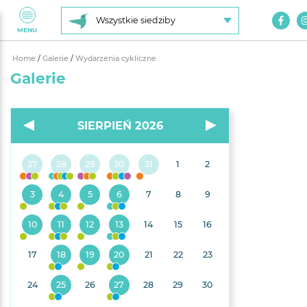
Wszystkie siedziby
MENU
Home
/
Galerie
/
Wydarzenia cykliczne
Galerie
SIERPIEŃ 2026
27
28
29
30
31
1
2
3
4
5
6
7
8
9
10
11
12
13
14
15
16
17
18
19
20
21
22
23
24
25
26
27
28
29
30