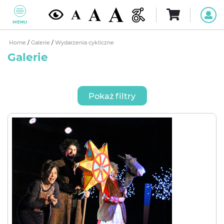
MENU
Home
/
Galerie
/
Wydarzenia cykliczne
Galerie
Pokaż filtry