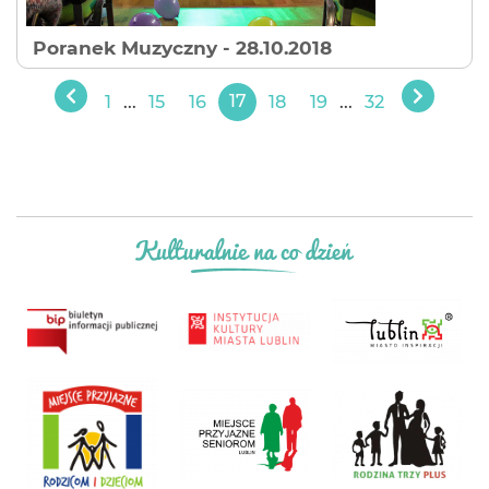
Poranek Muzyczny
- 28.10.2018
1
...
15
16
17
18
19
...
32
Poprzedni
Następ