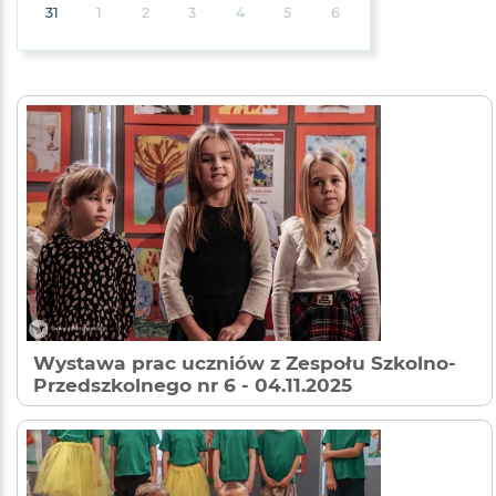
31
1
2
3
4
5
6
Wystawa prac uczniów z Zespołu Szkolno-
Przedszkolnego nr 6
- 04.11.2025