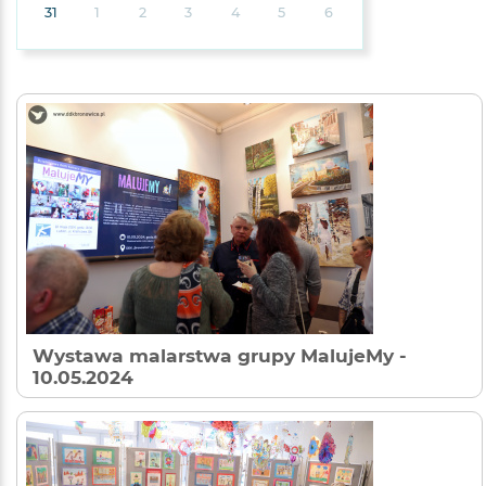
31
1
2
3
4
5
6
Wystawa malarstwa grupy MalujeMy
-
10.05.2024