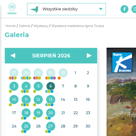
Wszystkie siedziby
MENU
Home
/
Galerie
/
Wystawy
/
Wystawa malarstwa Igora Trusza
Galeria
SIERPIEŃ 2026
27
28
29
30
31
1
2
3
4
5
6
7
8
9
10
11
12
13
14
15
16
17
18
19
20
21
22
23
24
25
26
27
28
29
30