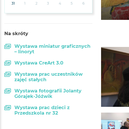
31
1
2
3
4
5
6
Na skróty
Wystawa miniatur graficznych
– linoryt
Wystawa CreArt 3.0
Wystawa prac uczestników
zajęć stałych
Wystawa fotografii Jolanty
Górajek-Jóźwik
Wystawa prac dzieci z
Przedszkola nr 32