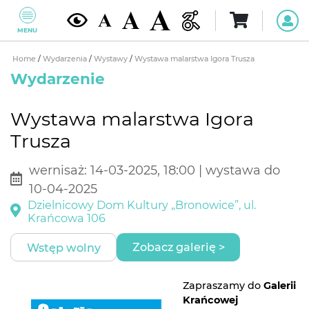
MENU
Home
/
Wydarzenia
/
Wystawy
/
Wystawa malarstwa Igora Trusza
Wydarzenie
Wystawa malarstwa Igora
Trusza
wernisaż: 14-03-2025, 18:00 | wystawa do
10-04-2025
Dzielnicowy Dom Kultury „Bronowice”, ul.
Krańcowa 106
Zobacz galerię >
Wstęp wolny
Zapraszamy do
Galerii
Krańcowej