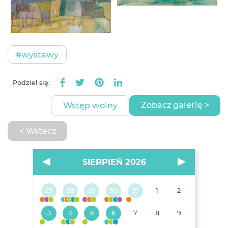
#wystawy
Podziel się:
Zobacz galerię >
Wstęp wolny
< Wstecz
SIERPIEŃ 2026
27
28
29
30
31
1
2
3
4
5
6
7
8
9