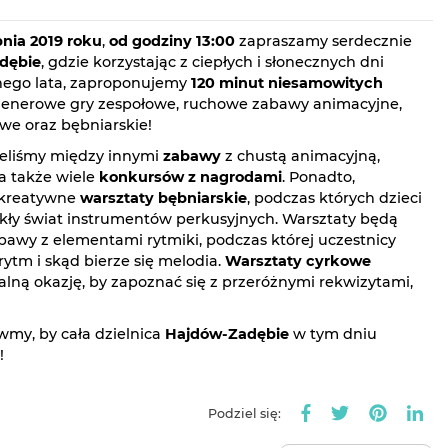
pnia 2019 roku
,
od godziny 13:00
zapraszamy serdecznie
dębie
, gdzie korzystając z ciepłych i słonecznych dni
knego lata, zaproponujemy
120 minut niesamowitych
 plenerowe gry zespołowe, ruchowe zabawy animacyjne,
we oraz bębniarskie!
eliśmy między innymi
zabawy
z chustą animacyjną,
a także wiele
konkursów z nagrodami
. Ponadto,
 kreatywne
warsztaty bębniarskie
, podczas których dzieci
ły świat instrumentów perkusyjnych. Warsztaty będą
bawy z elementami rytmiki, podczas której uczestnicy
 rytm i skąd bierze się melodia.
Warsztaty cyrkowe
alną okazję, by zapoznać się z przeróżnymi rekwizytami,
rawmy, by cała dzielnica
Hajdów-Zadębie
w tym dniu
!
Podziel się: