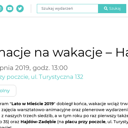
Szukaj wydarzeń
Szukaj
acje na wakacje – 
rpnia 2019, godz. 13:00
zy poczcie, ul. Turystyczna 132
olny
ram "
Lato w Mieście 2019
" dobiegł końca, wakacje wciąż trw
 zajęcia warsztatowo-animacyjne oraz plenerowe wydarzenia 
j z naszych trzech siedzib, a w tym roku po raz pierwszy tak
o 35) oraz
Hajdów-Zadębie
(na
placu przy poczcie
, ul. Tury
macje!