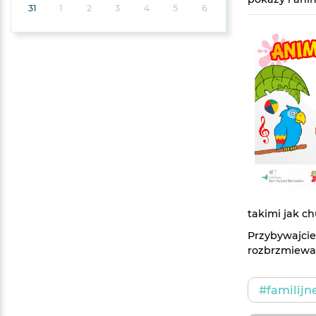
31
1
2
3
4
5
6
takimi jak ch
Przybywajci
rozbrzmiewał
#familijn