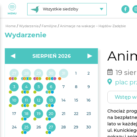
Wszystkie siedziby
MENU
Home
/
Wydarzenia
/
Familijne
/
Animacje na wakacje – Hajdów-Zadębie
Wydarzenie
Anim
SIERPIEŃ 2026
19 sie
27
28
29
30
31
1
2
plac pr
3
4
5
6
7
8
9
Wstęp w
10
11
12
13
14
15
16
Chociaż prog
17
18
19
20
21
22
23
na bezpłatne
lato w każde
24
25
26
27
28
29
30
ul. Kunickieg
pokazy i ani