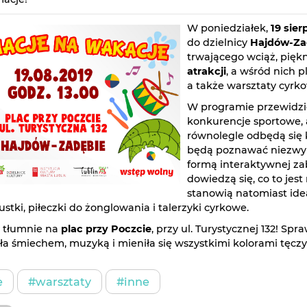
W poniedziałek,
19 sier
do dzielnicy
Hajdów-Za
trwającego wciąż, pię
atrakcji
, a wśród nich
a także warsztaty cyrko
W programie przewidzi
konkurencje sportowe, 
równolegle odbędą się
będą poznawać niezwyk
formą interaktywnej za
dowiedzą się, co to jest
stanowią natomiast ide
ustki, piłeczki do żonglowania i talerzyki cyrkowe.
e tłumnie na
plac przy Poczcie
, przy ul. Turystycznej 132! Sp
a śmiechem, muzyką i mieniła się wszystkimi kolorami tęczy
e
#warsztaty
#inne