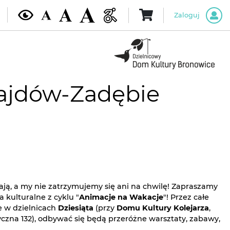
Zaloguj
Hajdów-Zadębie
ają, a my nie zatrzymujemy się ani na chwilę! Zapraszamy
kulturalne z cyklu "
Animacje na Wakacje
"! Przez całe
że w dzielnicach
Dziesiąta
(przy
Domu Kultury Kolejarza
,
styczna 132), odbywać się będą przeróżne warsztaty, zabawy,