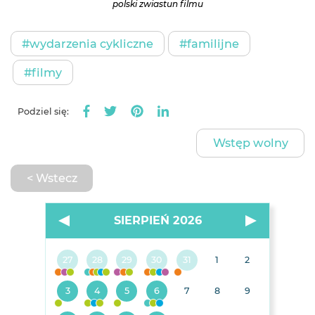
polski zwiastun filmu
#wydarzenia cykliczne
#familijne
#filmy
Podziel się:
Wstęp wolny
< Wstecz
SIERPIEŃ 2026
27
28
29
30
31
1
2
3
4
5
6
7
8
9