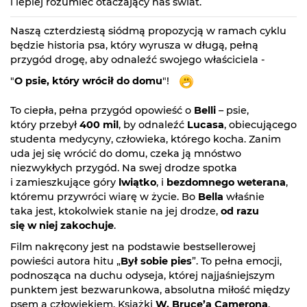
i lepiej rozumieć otaczający nas świat.
Naszą czterdziestą siódmą propozycją w ramach cyklu
będzie historia psa, który wyrusza w długą, pełną
przygód drogę, aby odnaleźć swojego właściciela -
"
O psie, który wrócił do domu
"!
To ciepła, pełna przygód opowieść o
Belli
– psie,
który przebył
400 mil
, by odnaleźć
Lucasa
, obiecującego
studenta medycyny, człowieka, którego kocha. Zanim
uda jej się wrócić do domu, czeka ją mnóstwo
niezwykłych przygód. Na swej drodze spotka
i zamieszkujące góry
lwiątko
, i
bezdomnego weterana
,
któremu przywróci wiarę w życie. Bo
Bella
właśnie
taka jest, ktokolwiek stanie na jej drodze,
od razu
się w niej zakochuje
.
Film nakręcony jest na podstawie bestsellerowej
powieści autora hitu „
Był sobie pies
”. To pełna emocji,
podnosząca na duchu odyseja, której najjaśniejszym
punktem jest bezwarunkowa, absolutna miłość między
psem a człowiekiem. Książki
W. Bruce’a Camerona
,