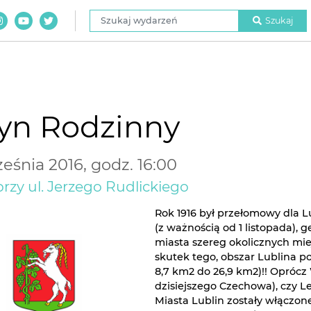
Szukaj wydarzeń
Szukaj
yn Rodzinny
eśnia 2016, godz. 16:00
rzy ul. Jerzego Rudlickiego
Rok 1916 był przełomowy dla 
(z ważnością od 1 listopada),
miasta szereg okolicznych mie
skutek tego, obszar Lublina po
8,7 km2 do 26,9 km2)!! Opróc
dzisiejszego Czechowa), czy L
Miasta Lublin zostały włączon