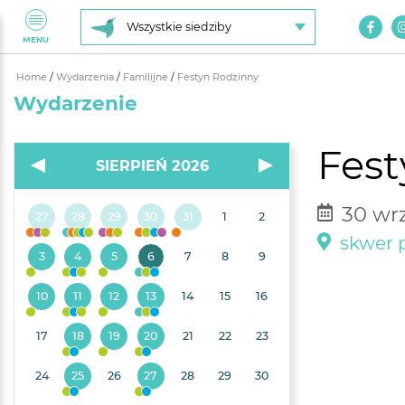
Wszystkie siedziby
MENU
Home
/
Wydarzenia
/
Familijne
/
Festyn Rodzinny
Wydarzenie
Fest
SIERPIEŃ 2026
30 wrz
27
28
29
30
31
1
2
skwer p
3
4
5
6
7
8
9
10
11
12
13
14
15
16
17
18
19
20
21
22
23
24
25
26
27
28
29
30