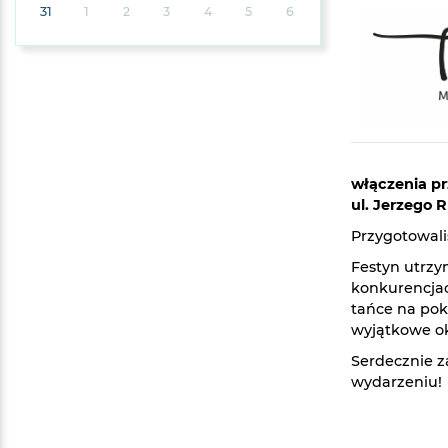
31
1
2
3
4
5
6
włączenia pr
ul. Jerzego 
Przygotowali
Festyn utrzy
konkurencjac
tańce na pok
wyjątkowe oka
Serdecznie z
wydarzeniu!