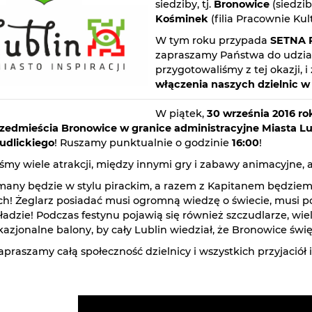
siedziby, tj.
Bronowice
(siedzib
Kośminek
(filia Pracownie Kul
W tym roku przypada
SETNA 
zapraszamy Państwa do udziału
przygotowaliśmy z tej okazji,
włączenia naszych dzielnic w
W piątek,
30 września 2016 ro
zedmieścia Bronowice w granice administracyjne Miasta Lu
Rudlickiego
! Ruszamy punktualnie o godzinie
16:00
!
śmy wiele atrakcji, między innymi gry i zabawy animacyjne, 
many będzie w stylu pirackim, a razem z Kapitanem będziemy 
h! Żeglarz posiadać musi ogromną wiedzę o świecie, musi potr
ładzie! Podczas festynu pojawią się również szczudlarze, w
zjonalne balony, by cały Lublin wiedział, że Bronowice święt
apraszamy całą społeczność dzielnicy i wszystkich przyjació