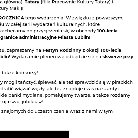
a główna),
Tatary
(filia Pracownie Kultury Tatary) i
tury Maki)!
ROCZNICA
tego wydarzenia! W związku z powyższym,
 w całej serii wydarzeń kulturalnych, które
 i zachęcamy do przyłączenia się w obchody
100-lecia
 granice administracyjne Miasta Lublin
!
ku
, zapraszamy na
Festyn Rodzinny
z okazji
100-lecia
blin
! Wydarzenie plenerowe odbędzie się na
skwerze przy
a także konkursy!
mogli tańczyć, śpiewać, ale też sprawdzić się w pirackich
afić wiązać węzły, ale też znajduje czas na szanty i
ielkie bańki mydlane, pomalujemy twarze, a także rozdamy
ują swój jubileusz!
ł i znajomych do uczestniczenia wraz z nami w tym