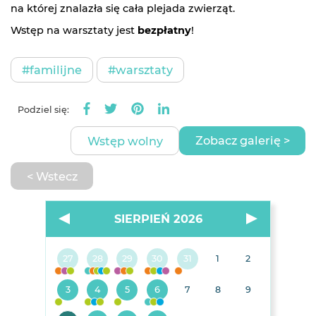
na której znalazła się cała plejada zwierząt.
Wstęp na warsztaty jest
bezpłatny
!
#familijne
#warsztaty
Podziel się:
Zobacz galerię >
Wstęp wolny
< Wstecz
SIERPIEŃ 2026
27
28
29
30
31
1
2
3
4
5
6
7
8
9