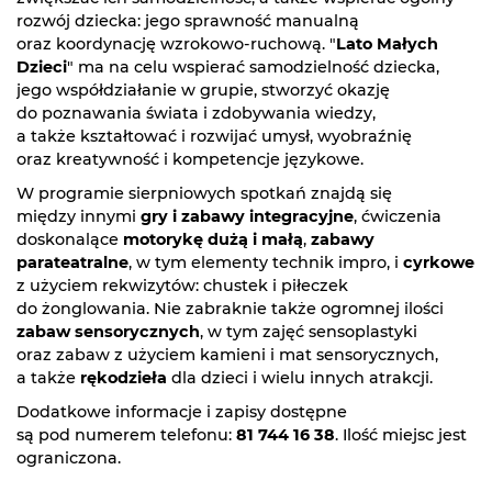
rozwój dziecka: jego sprawność manualną
oraz koordynację wzrokowo-ruchową. "
Lato Małych
Dzieci
" ma na celu wspierać samodzielność dziecka,
jego współdziałanie w grupie, stworzyć okazję
do poznawania świata i zdobywania wiedzy,
a także kształtować i rozwijać umysł, wyobraźnię
oraz kreatywność i kompetencje językowe.
W programie sierpniowych spotkań znajdą się
między innymi
gry i zabawy integracyjne
, ćwiczenia
doskonalące
motorykę dużą i małą
,
zabawy
parateatralne
, w tym elementy technik impro, i
cyrkowe
z użyciem rekwizytów: chustek i piłeczek
do żonglowania. Nie zabraknie także ogromnej ilości
zabaw sensorycznych
, w tym zajęć sensoplastyki
oraz zabaw z użyciem kamieni i mat sensorycznych,
a także
rękodzieła
dla dzieci i wielu innych atrakcji.
Dodatkowe informacje i zapisy dostępne
są pod numerem telefonu:
81 744 16 38
. Ilość miejsc jest
ograniczona.