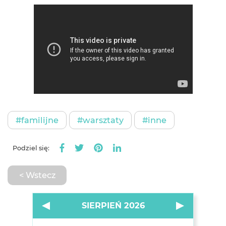
#familijne
#warsztaty
#inne
Podziel się:
< Wstecz
SIERPIEŃ 2026