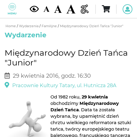
MENU
Home
/
Wydarzenia
/
Familijne
/
Międzynarodowy Dzień Tańca "Junior"
Wydarzenie
Międzynarodowy Dzień Tańca
"Junior"
29 kwietnia 2016, godz. 16:30
Pracownie Kultury Tatary, ul. Hutnicza 28A
Od 1982 roku,
29 kwietnia
obchodzimy
Międzynarodowy
Dzień Tańca
. Data ta została
wybrana, by upamiętnić dzień
chrztu wielkiego reformatora sztuki
tańca, twórcy europejskiego teatru
baletowego, francuskiego tancerza