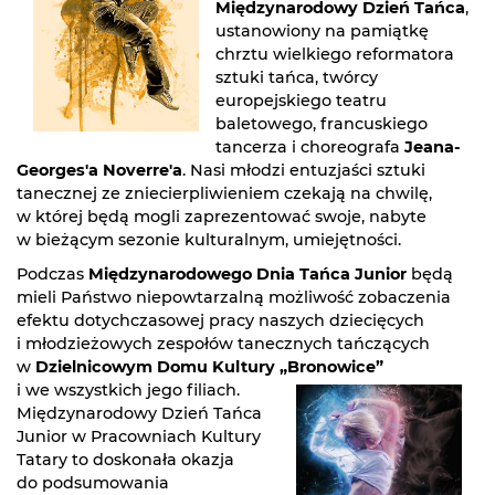
Międzynarodowy Dzień Tańca
,
ustanowiony na pamiątkę
chrztu wielkiego reformatora
sztuki tańca, twórcy
europejskiego teatru
baletowego, francuskiego
tancerza i choreografa
Jeana-
Georges'a Noverre'a
. Nasi młodzi entuzjaści sztuki
tanecznej ze zniecierpliwieniem czekają na chwilę,
w której będą mogli zaprezentować swoje, nabyte
w bieżącym sezonie kulturalnym, umiejętności.
Podczas
Międzynarodowego Dnia Tańca Junior
będą
mieli Państwo niepowtarzalną możliwość zobaczenia
efektu dotychczasowej pracy naszych dziecięcych
i młodzieżowych zespołów tanecznych tańczących
w
Dzielnicowym Domu Kultury „Bronowice”
i we wszystkich jego filiach.
Międzynarodowy Dzień Tańca
Junior w Pracowniach Kultury
Tatary to doskonała okazja
do podsumowania