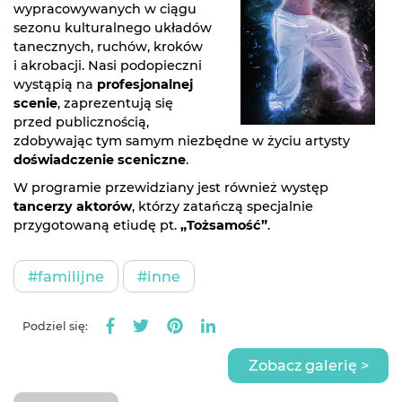
wypracowywanych w ciągu
sezonu kulturalnego układów
tanecznych, ruchów, kroków
i akrobacji. Nasi podopieczni
wystąpią na
profesjonalnej
scenie
, zaprezentują się
przed publicznością,
zdobywając tym samym niezbędne w życiu artysty
doświadczenie sceniczne
.
W programie przewidziany jest również występ
tancerzy aktorów
, którzy zatańczą specjalnie
przygotowaną etiudę pt.
„Tożsamość”
.
#familijne
#inne
Podziel się:
Zobacz galerię >