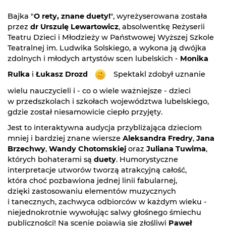
Bajka "
O rety, znane duety!
", wyreżyserowana została
przez
dr Urszulę Lewartowicz
, absolwentkę Reżyserii
Teatru Dzieci i Młodzieży w Państwowej Wyższej Szkole
Teatralnej im. Ludwika Solskiego, a wykona ją dwójka
zdolnych i młodych artystów scen lubelskich -
Monika
Rulka
i
Łukasz Drozd
Spektakl zdobył uznanie
wielu nauczycieli i - co o wiele ważniejsze - dzieci
w przedszkolach i szkołach województwa lubelskiego,
gdzie został niesamowicie ciepło przyjęty.
Jest to interaktywna audycja przybliżająca dzieciom
mniej i bardziej znane wiersze
Aleksandra Fredry
,
Jana
Brzechwy
,
Wandy Chotomskiej
oraz
Juliana Tuwima
,
których bohaterami są
duety
. Humorystyczne
interpretacje utworów tworzą atrakcyjną całość,
która choć pozbawiona jednej linii fabularnej,
dzięki zastosowaniu elementów muzycznych
i tanecznych, zachwyca odbiorców w każdym wieku -
niejednokrotnie wywołując salwy głośnego śmiechu
publiczności! Na scenie pojawią się złośliwi
Paweł