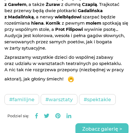
z Gawłem
, a także
Żuraw
z dumną
Czaplą
. Trajkotać
bez przerwy będą dwie plotkarki
Gadalińska
z Madalińską
, a nerwy
wielbłądowi
szarpać będzie
roześmiana
hiena
.
Kornik
z pewnym
molem
spotkają się
przy wspólnym stole, a
Prot Filipowi
wywinie psotę...
Audycja jest kolorowa, wesoła i pełna gagów słownych,
serwowanych przez samych poetów, jak i bogata
w żarty sytuacyjne.
Zapraszamy wszystkie dzieci do wspólnej zabawy
oraz udziału w warsztatach teatralnych po spektaklu.
A nic tak nie rozgrzewa przepony (niezbędnej w pracy
aktora!), jak głośny śmiech!
#familijne
#warsztaty
#spektakle
Podziel się:
Zobacz galerię >