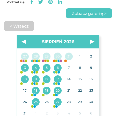
Podziel się:
Zobacz galerię >
< Wstecz
SIERPIEŃ 2026
27
28
29
30
31
1
2
3
4
5
6
7
8
9
10
11
12
13
14
15
16
17
18
19
20
21
22
23
24
25
26
27
28
29
30
31
1
2
3
4
5
6