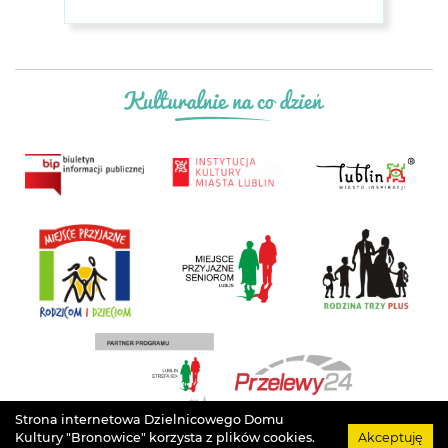
Strona internetowa Dzielnicowego Domu
Kultury "Bronowice" korzysta z plików cookies.
Akceptuję