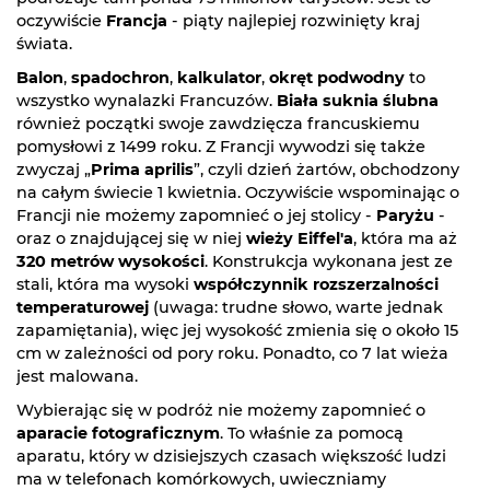
oczywiście
Francja
- piąty najlepiej rozwinięty kraj
świata.
Balon
,
spadochron
,
kalkulator
,
okręt podwodny
to
wszystko wynalazki Francuzów.
Biała suknia ślubna
również początki swoje zawdzięcza francuskiemu
pomysłowi z 1499 roku. Z Francji wywodzi się także
zwyczaj „
Prima aprilis
”, czyli dzień żartów, obchodzony
na całym świecie 1 kwietnia. Oczywiście wspominając o
Francji nie możemy zapomnieć o jej stolicy -
Paryżu
-
oraz o znajdującej się w niej
wieży Eiffel'a
, która ma aż
320 metrów wysokości
. Konstrukcja wykonana jest ze
stali, która ma wysoki
współczynnik rozszerzalności
temperaturowej
(uwaga: trudne słowo, warte jednak
zapamiętania), więc jej wysokość zmienia się o około 15
cm w zależności od pory roku. Ponadto, co 7 lat wieża
jest malowana.
Wybierając się w podróż nie możemy zapomnieć o
aparacie fotograficznym
. To właśnie za pomocą
aparatu, który w dzisiejszych czasach większość ludzi
ma w telefonach komórkowych, uwieczniamy