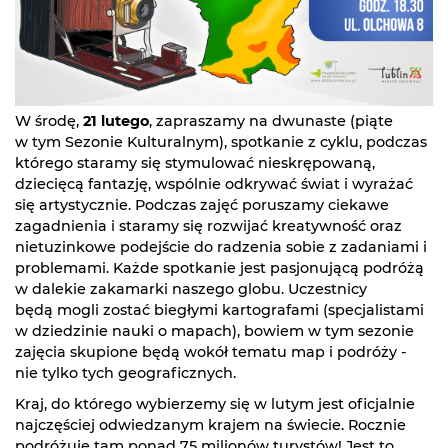
W środę,
21 lutego
, zapraszamy na dwunaste (piąte
w tym Sezonie Kulturalnym), spotkanie z cyklu, podczas
którego staramy się stymulować nieskrępowaną,
dziecięcą fantazję, wspólnie odkrywać świat i wyrażać
się artystycznie. Podczas zajęć poruszamy ciekawe
zagadnienia i staramy się rozwijać kreatywność oraz
nietuzinkowe podejście do radzenia sobie z zadaniami i
problemami. Każde spotkanie jest pasjonującą podróżą
w dalekie zakamarki naszego globu. Uczestnicy
będą mogli zostać biegłymi kartografami (specjalistami
w dziedzinie nauki o mapach), bowiem w tym sezonie
zajęcia skupione będą wokół tematu map i podróży -
nie tylko tych geograficznych.
Kraj, do którego wybierzemy się w lutym jest oficjalnie
najczęściej odwiedzanym krajem na świecie. Rocznie
podróżuje tam ponad 75 milionów turystów! Jest to