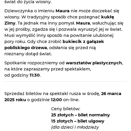
świat do życia wiosny.
Dziewczynka o imieniu
Maura
nie może doczekać się
wiosny. W tradycyjny sposób chce pożegnać
kukłę
Zimy
. Ta jednak ma inny pomysł.
Maura
, wsłuchując się
w jej prośby, zgadza się i pozwala wyruszyć jej w świat.
Musi wymyślić inny sposób na powitanie ulubionej
pory roku. Gdy chce zrobić
bukiecik z gałązek
pobliskiego drzewa
, odsłania się przed nią
nieznany dotąd świat.
Spotkanie rozpoczniemy od
warsztatów plastycznych
,
na które zapraszamy przed spektaklem,
od godziny
11:30
.
Sprzedaż biletów na spektakl rusza w środę,
26 marca
2025 roku
o godzinie
12:00
on-line.
Ceny biletów:
25 złotych – bilet normalny
15 złotych – bilet ulgowy
(dla dzieci i młodzieży