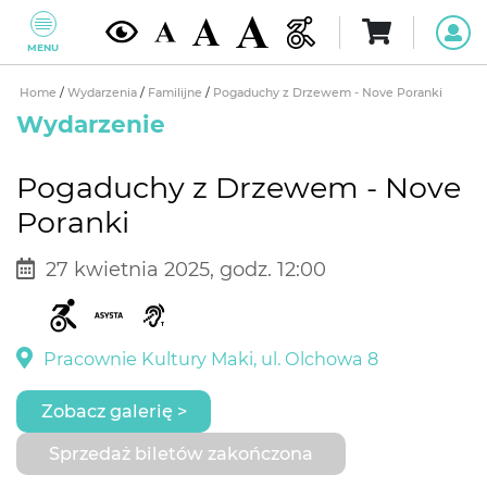
MENU
Home
/
Wydarzenia
/
Familijne
/
Pogaduchy z Drzewem - Nove Poranki
Wydarzenie
Pogaduchy z Drzewem - Nove
Poranki
27 kwietnia 2025, godz. 12:00
Pracownie Kultury Maki, ul. Olchowa 8
Zobacz galerię >
Sprzedaż biletów zakończona