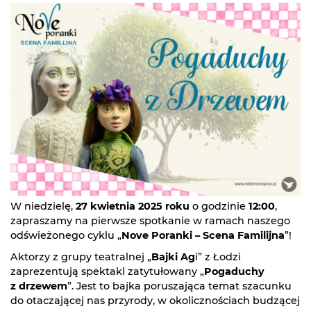
W niedzielę,
27 kwietnia 2025 roku
o godzinie
12:00
,
zapraszamy na pierwsze spotkanie w ramach naszego
odświeżonego cyklu „
Nove Poranki – Scena Familijna
”!
Aktorzy z grupy teatralnej „
Bajki Ag
i” z Łodzi
zaprezentują spektakl zatytułowany „
Pogaduchy
z drzewem
”. Jest to bajka poruszająca temat szacunku
do otaczającej nas przyrody, w okolicznościach budzącej