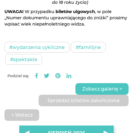
do 18 roku życia)
UWAGA!
W przypadku
biletów ulgowych
, w pole
„Numer dokumentu uprawniającego do zniżki” prosimy
wpisać wiek niepełnoletniego widza.
#wydarzenia cykliczne
#familijne
#spektakle
Podziel się:
Zobacz galerię >
Sprzedaż biletów zakończona
< Wstecz
SIERPIEŃ 2026