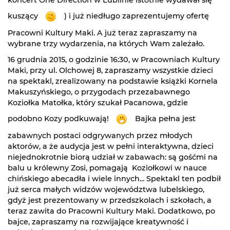
kuszący
) i już niedługo zaprezentujemy ofertę
Pracowni Kultury Maki. A już teraz zapraszamy na
wybrane trzy wydarzenia, na których Wam zależało.
16 grudnia 2015, o godzinie 16:30, w Pracowniach Kultury
Maki, przy ul. Olchowej 8, zapraszamy wszystkie dzieci
na spektakl, zrealizowany na podstawie książki Kornela
Makuszyńskiego, o przygodach przezabawnego
Koziołka Matołka, który szukał Pacanowa, gdzie
podobno Kozy podkuwają!
Bajka pełna jest
zabawnych postaci odgrywanych przez młodych
aktorów, a że audycja jest w pełni interaktywna, dzieci
niejednokrotnie biorą udział w zabawach: są gośćmi na
balu u królewny Zosi, pomagają Koziołkowi w nauce
chińskiego abecadła i wiele innych... Spektakl ten podbił
już serca małych widzów województwa lubelskiego,
gdyż jest prezentowany w przedszkolach i szkołach, a
teraz zawita do Pracowni Kultury Maki. Dodatkowo, po
bajce, zapraszamy na rozwijające kreatywność i