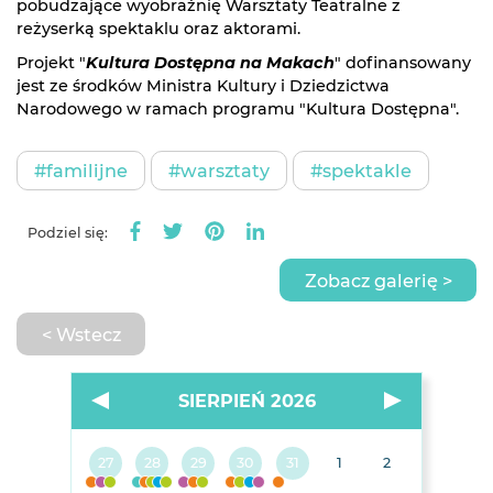
pobudzające wyobraźnię Warsztaty Teatralne z
reżyserką spektaklu oraz aktorami.
Projekt "
Kultura Dostępna na Makach
" dofinansowany
jest ze środków Ministra Kultury i Dziedzictwa
Narodowego w ramach programu "Kultura Dostępna".
#familijne
#warsztaty
#spektakle
Podziel się:
Zobacz galerię >
< Wstecz
SIERPIEŃ 2026
27
28
29
30
31
1
2