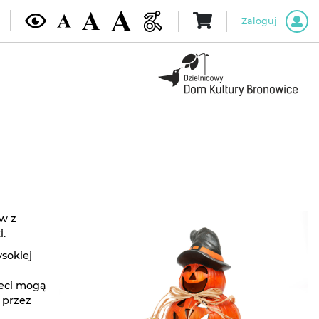
Zaloguj
w z
i.
sokiej
ieci mogą
 przez