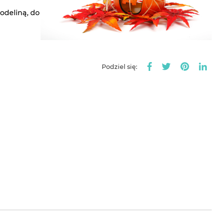
odeliną, do
Podziel się: