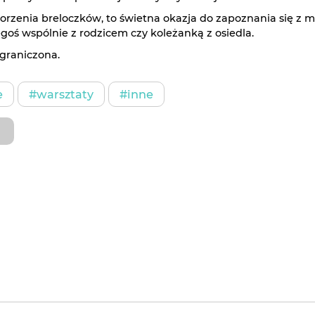
orzenia breloczków, to świetna okazja do zapoznania się z m
egoś wspólnie z rodzicem czy koleżanką z osiedla.
ograniczona.
e
#warsztaty
#inne