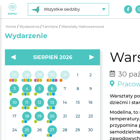
Wszystkie siedziby
MENU
Home
/
Wydarzenia
/
Familijne
/
Warsztaty Halloweenowe
Wydarzenie
War
SIERPIEŃ 2026
30 paź
27
28
29
30
31
1
2
Pracown
3
4
5
6
7
8
9
Warsztaty po
dziećmi i st
10
11
12
13
14
15
16
Modelina, to
17
18
19
20
21
22
23
temperatury
przypomina pl
24
25
26
27
28
29
30
samodzielnie
zawodowych p