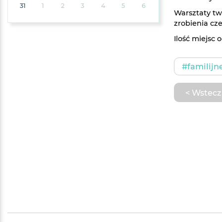
31
1
2
3
4
5
6
Warsztaty tw
zrobienia cz
Ilość miejsc 
#familijn
< Wstecz