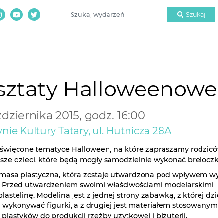
Szukaj wydarzeń
Szukaj
sztaty Halloweenowe
dziernika 2015, godz. 16:00
ie Kultury Tatary, ul. Hutnicza 28A
święcone tematyce Halloween, na które zapraszamy rodzicó
arsze dzieci, które będą mogły samodzielnie wykonać breloczk
 masa plastyczna, która zostaje utwardzona pod wpływem wy
. Przed utwardzeniem swoimi właściwościami modelarskimi
astelinę. Modelina jest z jednej strony zabawką, z której dz
 wykonywać figurki, a z drugiej jest materiałem stosowanym
lastyków do produkcji rzeźby użytkowej i biżuterii.