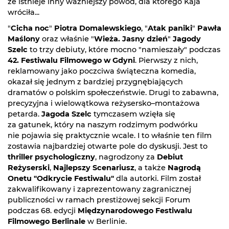
że istnieje inny ważniejszy powód, dla którego Kaja
wróciła...
"
Cicha noc
"
Piotra Domalewskiego
, "
Atak paniki
"
Pawła
Maślony
oraz właśnie "
Wieża. Jasny dzień
"
Jagody
Szelc
to trzy debiuty, które mocno "namieszały" podczas
42. Festiwalu Filmowego w Gdyni
. Pierwszy z nich,
reklamowany jako poczciwa świąteczna komedia,
okazał się jednym z bardziej przygnębiających
dramatów o polskim społeczeństwie. Drugi to zabawna,
precyzyjna i wielowątkowa reżysersko–montażowa
petarda.
Jagoda Szelc
tymczasem wzięła się
za gatunek, który na naszym rodzimym podwórku
nie pojawia się praktycznie wcale. I to właśnie ten film
zostawia najbardziej otwarte pole do dyskusji. Jest to
thriller psychologiczny
, nagrodzony za
Debiut
Reżyserski
,
Najlepszy Scenariusz
, a także
Nagrodą
Onetu "Odkrycie Festiwalu"
dla autorki. Film został
zakwalifikowany i zaprezentowany zagranicznej
publiczności w ramach prestiżowej sekcji Forum
podczas 68. edycji
Międzynarodowego Festiwalu
Filmowego Berlinale
w Berlinie.