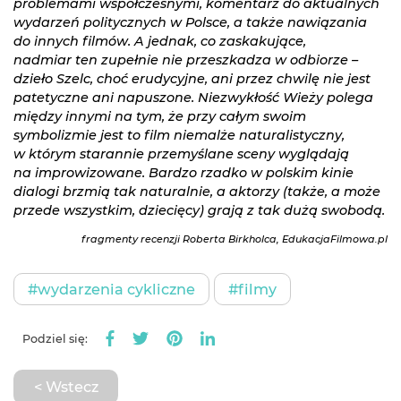
problemami współczesnymi, komentarz do aktualnych
wydarzeń politycznych w Polsce, a także nawiązania
do innych filmów. A jednak, co zaskakujące,
nadmiar ten zupełnie nie przeszkadza w odbiorze –
dzieło Szelc, choć erudycyjne, ani przez chwilę nie jest
patetyczne ani napuszone. Niezwykłość Wieży polega
między innymi na tym, że przy całym swoim
symbolizmie jest to film niemalże naturalistyczny,
w którym starannie przemyślane sceny wyglądają
na improwizowane. Bardzo rzadko w polskim kinie
dialogi brzmią tak naturalnie, a aktorzy (także, a może
przede wszystkim, dziecięcy) grają z tak dużą swobodą.
fragmenty recenzji Roberta Birkholca, EdukacjaFilmowa.pl
#wydarzenia cykliczne
#filmy
Podziel się:
< Wstecz