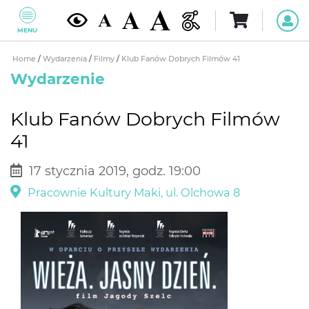
MENU
Home
/
Wydarzenia
/
Filmy
/
Klub Fanów Dobrych Filmów 41
Wydarzenie
Klub Fanów Dobrych Filmów
41
17 stycznia 2019, godz. 19:00
Pracownie Kultury Maki, ul. Olchowa 8