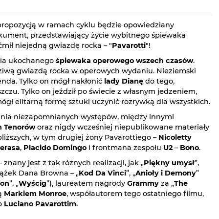
propozycją w ramach cyklu będzie opowiedziany
kument, przedstawiający życie wybitnego śpiewaka
mił niejedną gwiazdę rocka – "
Pavarotti
"!
oria ukochanego
śpiewaka operowego wszech czasów
.
iwą gwiazdą rocka w operowych wydaniu. Nieziemski
genda. Tylko on mógł nakłonić
lady Dianę
do tego,
czu. Tylko on jeździł po świecie z własnym jedzeniem,
gł elitarną formę sztuki uczynić rozrywką dla wszystkich.
ania niezapomnianych występów, między innymi
h Tenorów
oraz nigdy wcześniej niepublikowane materiały
liższych, w tym drugiej żony Pavarottiego –
Nicoletty
rerasa
,
Placido Domingo
i frontmana zespołu
U2
–
Bono
.
 znany jest z tak różnych realizacji, jak „
Piękny umysł
”,
siążek Dana Browna – „
Kod Da Vinci
”, „
Anioły i Demony
”
xon
”, „
Wyścig
”), laureatem nagrody
Grammy
za „
The
tą
Markiem Monroe
, współautorem tego ostatniego filmu,
 o
Luciano Pavarottim
.