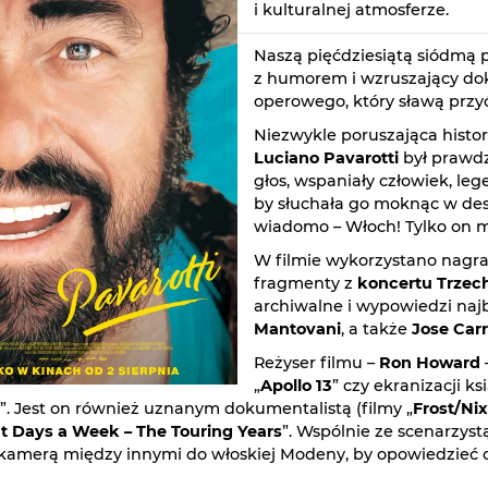
i kulturalnej atmosferze.
Naszą pięćdziesiątą siódmą 
z humorem i wzruszający do
operowego, który sławą przyć
Niezwykle poruszająca hist
Luciano Pavarotti
był prawdz
głos, wspaniały człowiek, le
by słuchała go moknąc w desz
wiadomo – Włoch! Tylko on mó
W filmie wykorzystano nagr
fragmenty z
koncertu Trzec
archiwalne i wypowiedzi najb
Mantovani
, a także
Jose Car
Reżyser filmu –
Ron Howard
–
„
Apollo 13
” czy ekranizacji k
”. Jest on również uznanym dokumentalistą (filmy „
Frost/Ni
ht Days a Week – The Touring Years
”. Wspólnie ze scenarzys
z kamerą między innymi do włoskiej Modeny, by opowiedzieć