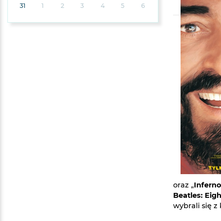
31
1
2
3
4
5
6
oraz „
Inferno
Beatles: Eig
wybrali się 