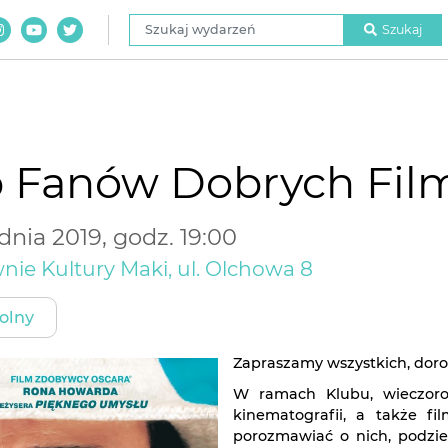
Szukaj wydarzeń
Szukaj
b Fanów Dobrych Fil
dnia 2019, godz. 19:00
nie Kultury Maki, ul. Olchowa 8
olny
Zapraszamy wszystkich, doro
W ramach Klubu, wieczoro
kinematografii, a także fi
porozmawiać o nich, podzie