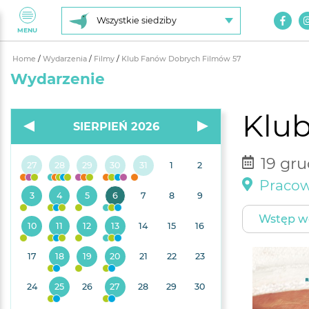
Wszystkie siedziby
MENU
Home
/
Wydarzenia
/
Filmy
/
Klub Fanów Dobrych Filmów 57
Wydarzenie
Klu
SIERPIEŃ 2026
19 gru
27
28
29
30
31
1
2
Pracow
3
4
5
6
7
8
9
Wstęp w
10
11
12
13
14
15
16
17
18
19
20
21
22
23
24
25
26
27
28
29
30