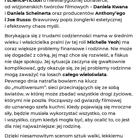
i science-fiction
o niewiarygodnej bohaterce,
od wizjonerskich twórców filmowych –
Daniela Kwana
i
Daniela Scheinerta
oraz producentów
Anthony’ego
i Joe Russo
. Brawurowy popis żonglerki estetycznej
i efektowny chaos myśli.
Borykająca się z trudami codzienności mama w średnim
wieku i właścicielka pralni (w tej roli
Michelle Yeoh
) ma
coraz większe problemy finansowe i rodzinne. Nie może
się dogadać z córką, jej mąż chce się rozwieść, a fiskus
nie daje spokoju. Jej sytuacja zaczyna się gwałtownie
komplikować, gdy okazuje się, że jej problemy rodzinne
mogą zaważyć na losach
całego wieloświata
.
Pewnego dnia natrafia bowiem na klucz
do „multiwersum”: sieci przecinających się ze sobą
światów, w której może zbadać wszystkie drogi życiowe,
którymi nie poszła. Począwszy od gwiazdy filmowej
do uznanego szefa kuchni. Kiedy pojawiają się mroczne
siły, będzie musiała wykorzystać wszystko, co ma
i wszystko, czym kiedyś mogła być, aby ocalić to, co jest
dla niej najważniejsze: jej rodzinę.
Dzięki niesamowitym scenom sztuk walki, lekkiemu