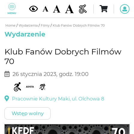
MENU
Home
/
Wydarzenia
/
Filmy
/
Klub Fanów Dobrych Filmów 70
Wydarzenie
Klub Fanów Dobrych Filmów
70
26 stycznia 2023, godz. 19:00
Pracownie Kultury Maki, ul. Olchowa 8
Wstęp wolny