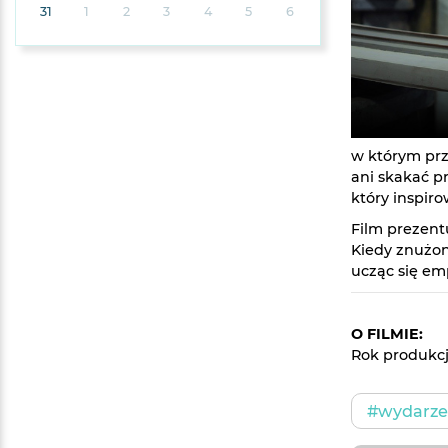
31
1
2
3
4
5
6
w którym prz
ani skakać p
który inspiro
Film prezent
Kiedy znużo
ucząc się em
O FILMIE:
Rok produkcj
#wydarzen