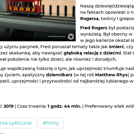
Naszą dziewięćdziesiąt
na faktach opowieść o n
Rogersa
, twórcy i gosp
Fred Rogers
był postaci
wyrazistą. Był obecny w
w jego karierze okazał s
y użyciu pacynek, Fred poruszał tematy takie jak
śmierć
, cz
rzez skakankę, aby nawiązać
głęboką relację z dziećmi
. Stał
wał pokolenia nie tylko dzieci, ale również i dorosłych.
uje współczesną historię o tym, jak uprzejmość triumfuje n
ny życiem, apatyczny
dziennikarz
(w tej roli
Matthew Rhys
) 
patii, uprzejmości i przyzwoitości od najbardziej lubianego 
i:
2019
| Czas trwania:
1 godz. 44 min.
| Preferowany wiek wi
ia cykliczne
#filmy