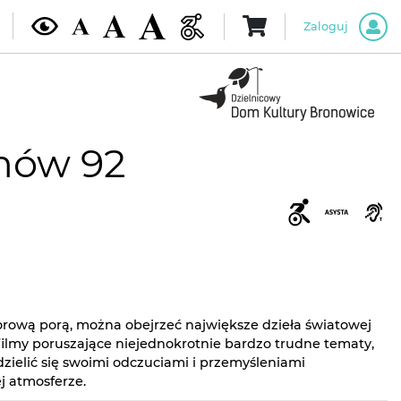
Zaloguj
mów 92
rową porą, można obejrzeć największe dzieła światowej
 filmy poruszające niejednokrotnie bardzo trudne tematy,
zielić się swoimi odczuciami i przemyśleniami
ej atmosferze.