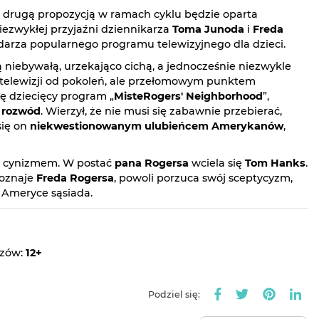
ą drugą propozycją w ramach cyklu będzie oparta
iezwykłej przyjaźni dziennikarza
Toma Junoda
i
Freda
odarza popularnego programu telewizyjnego dla dzieci.
ą niebywałą, urzekająco cichą, a jednocześnie niezwykle
 telewizji od pokoleń, ale przełomowym punktem
ię dziecięcy program „
MisteRogers' Neighborhood
”,
y
rozwód
. Wierzył, że nie musi się zabawnie przebierać,
 się on
niekwestionowanym ulubieńcem Amerykanów
,
ad cynizmem. W postać
pana Rogersa
wciela się
Tom Hanks
.
poznaje
Freda Rogersa
, powoli porzuca swój sceptycyzm,
w Ameryce sąsiada.
dzów:
12+
Podziel się: