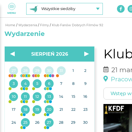
Wszystkie siedziby
MENU
Home
/
Wydarzenia
/
Filmy
/
Klub Fanów Dobrych Filmów 92
Wydarzenie
Klu
SIERPIEŃ 2026
21 mar
27
28
29
30
31
1
2
Pracow
3
4
5
6
7
8
9
Wstęp w
10
11
12
13
14
15
16
17
18
19
20
21
22
23
24
25
26
27
28
29
30