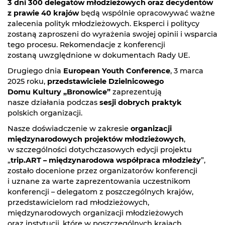
3 dni 300 delegatów młodzieżowych oraz decydentów
z prawie 40 krajów
będą wspólnie opracowywać ważne
zalecenia polityk młodzieżowych. Eksperci i politycy
zostaną zaproszeni do wyrażenia swojej opinii i wsparcia
tego procesu. Rekomendacje z konferencji
zostaną uwzględnione w dokumentach Rady UE.
Drugiego dnia
European Youth Conference
, 3 marca
2025 roku,
przedstawiciele Dzielnicowego
Domu Kultury „Bronowice”
zaprezentują
nasze działania podczas
sesji dobrych praktyk
polskich organizacji.
Nasze doświadczenie w zakresie
organizacji
międzynarodowych projektów młodzieżowych
,
w szczególności dotychczasowych edycji projektu
„
trip.ART – międzynarodowa współpraca młodzieży
”,
zostało docenione przez organizatorów konferencji
i uznane za warte zaprezentowania uczestnikom
konferencji – delegatom z poszczególnych krajów,
przedstawicielom rad młodzieżowych,
międzynarodowych organizacji młodzieżowych
oraz instytucji, które w poszczególnych krajach