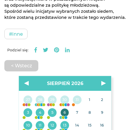
są odpowiedzialne za politykę młodzieżową.
Spośród wielu inicjatyw wybranych zostało siedem,
które zostaną przedstawione w trakcie tego wydarzenia.
#inne
Podziel się:
< Wstecz
SIERPIEŃ 2026
27
28
29
30
31
1
2
3
4
5
6
7
8
9
10
11
12
13
14
15
16