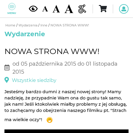
MENU
Home
/
Wydarzenia
/
Inne
/
NOWA STRONA WWW!
Wydarzenie
NOWA STRONA WWW!
od 05 października 2015 do 01 listopada
2015
Wszystkie siedziby
Jesteśmy bardzo dumni z naszej nowej strony! Mamy
nadzieję, że przypadnie Wam ona do gustu tak samo,
jak nam! Jeśli ktokolwiek miałby problemy z jej obsługą,
to zachęcamy do obejrzenia naszego filmiku pt. "Strach
ma wielkie oczy"!