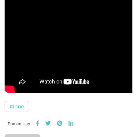
#inne
Podziel się: