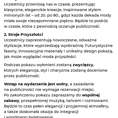
Uczestnicy przeniosą nas w czasie, prezentując
klasyczne, eleganckie kreacje, inspirowane stylem
minionych lat – od 20. po 80., gdyż każda dekada mody
miała swoje niezapomniane piękno. Będzie to podróż
w czasie, która z pewnością oczaruje publiczność.
2. Stroje Przyszłości
Uczestnicy zaprezentują nowoczesne, odważne
stylizacje, które wyprzedzają wyobraźnię. Futurystyczne
fasony, innowacyjne materiały i unikalny design pokażą,
jak może wyglądać moda przyszłości.
Podczas pokazu wyłonieni zostaną
zwycięzcy
,
których elegancja, styl i charyzma zostaną docenione
przez publiczność.
Wstęp na wydarzenie jest wolny
, a zasiadanie
na publiczności nie wymaga rezerwacji miejsc.
Po zakończeniu pokazu zapraszamy do
wspólnej
zabawy
, przepełnionej muzyką, tańcem i rozmowami.
Będzie to czas pełen elegancji i przyjemnej atmosfery,
a także doskonała okazja do integracji
i wspólnego świętowania.