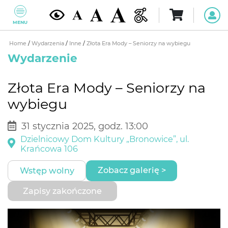
MENU
Home
/
Wydarzenia
/
Inne
/
Złota Era Mody – Seniorzy na wybiegu
Wydarzenie
Złota Era Mody – Seniorzy na
wybiegu
31 stycznia 2025, godz. 13:00
Dzielnicowy Dom Kultury „Bronowice”, ul.
Krańcowa 106
Zobacz galerię >
Wstęp wolny
Zapisy zakończone