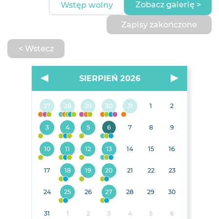
Zobacz galerię >
Wstęp wolny
Zapisy zakończone
< Wstecz
SIERPIEŃ 2026
27
28
29
30
31
1
2
3
4
5
6
7
8
9
10
11
12
13
14
15
16
17
18
19
20
21
22
23
24
25
26
27
28
29
30
31
1
2
3
4
5
6