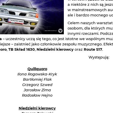
a niektóre z nich są jes
w mainstreamowych audy
ale i bardzo mocnego ud
Celem naszych warsztat
osobom, dla których muz
innymi rzeczami. Podcza
a
– uczestnicy uczą się tego, co jest istotne we wspólnym 
ejsze – zaistnieć jako członkowie zespołu muzycznego. Efekte
uoro
,
TB Skład 1630
,
Niedzielni kierowcy
oraz
Route S17
.
Występują:
Quillquoro
Ilona Rogowska-Kryk
Bartłomiej Flak
Grzegorz Szwed
Jarosław Zima
Radosław Hejno
Niedzielni kierowcy