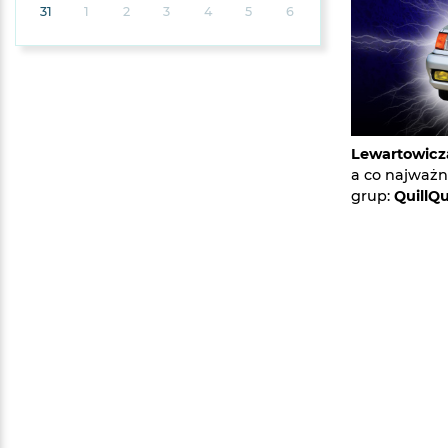
31
1
2
3
4
5
6
Lewartowicz
a co najważni
grup:
QuillQ