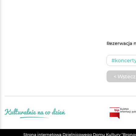
Rezerwacja m
#koncert
< Wstecz
Strona internetowa Dzielnicowego Domu Kultury "Bronowi