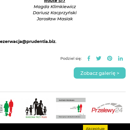
Route S17
Magda Klimkiewicz
Dariusz Kacprzyński
Jarosław Masiak
rezerwacja@prudentia.biz
.
Podziel się:
Zobacz galerię >
Akceptuję
rawa autorskie
Dzielnicowy Dom Kultury "Bronowice"
. © Wszystkie prawa zastrzeżone.