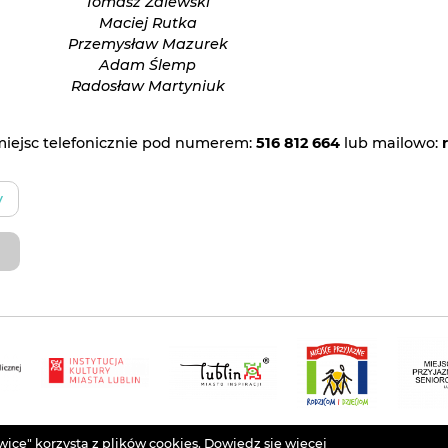
Tomasz Zalewski
Maciej Rutka
Przemysław Mazurek
Adam Ślemp
Radosław Martyniuk
iejsc telefonicznie pod numerem:
516 812 664
lub mailowo:
y
ce" korzysta z plików cookies.
Dowiedz się wiecej
Projekt
Łukasz Drozd
. Grafika
Agata Szargot
. Implementacja
Arteneo
. P