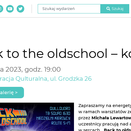
Szukaj wydarzeń
Szukaj
 to the oldschool – 
a 2023, godz. 19:00
acja Qulturalna, ul. Grodzka 26
alerię >
Zapraszamy na energet
w ramach warsztatów z
przez
Michała Lewartow
uczestnicy pracują nad
w sercach. „
Back to old