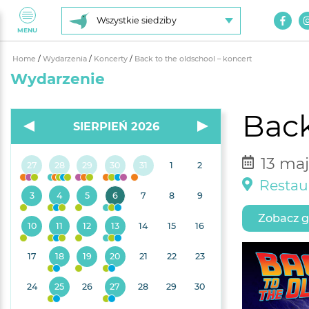
Wszystkie siedziby
MENU
Home
/
Wydarzenia
/
Koncerty
/
Back to the oldschool – koncert
Wydarzenie
Back
SIERPIEŃ 2026
13 maj
27
28
29
30
31
1
2
Restaur
3
4
5
6
7
8
9
Zobacz g
10
11
12
13
14
15
16
17
18
19
20
21
22
23
24
25
26
27
28
29
30