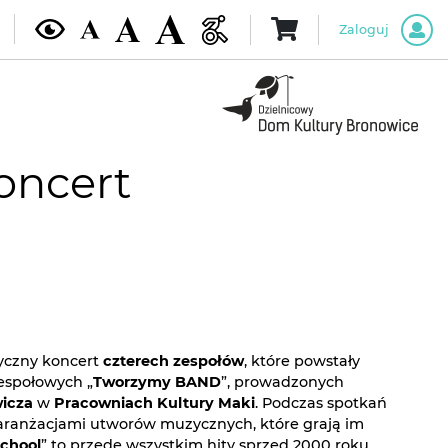
Zaloguj
koncert
yczny koncert
czterech zespołów
, które powstały
espołowych „
Tworzymy BAND
”, prowadzonych
icza
w
Pracowniach Kultury Maki
. Podczas spotkań
 aranżacjami utworów muzycznych, które grają im
school
” to przede wszystkim hity sprzed 2000 roku,