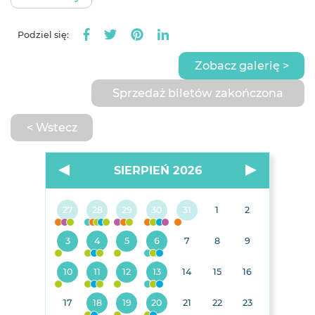
Podziel się:
Zobacz galerię >
Sprzedaż biletów zakończona
< Wstecz
SIERPIEŃ 2026
27
28
29
30
31
1
2
3
4
5
6
7
8
9
10
11
12
13
14
15
16
17
18
19
20
21
22
23