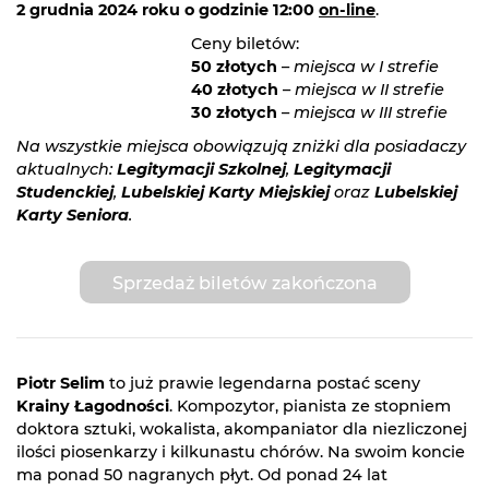
2 grudnia 2024 roku o godzinie 12:00
on-line
.
Ceny biletów:
50 złotych
–
miejsca w I strefie
40 złotych
–
miejsca w II strefie
30 złotych
–
miejsca w III strefie
Na wszystkie miejsca obowiązują zniżki dla posiadaczy
aktualnych:
Legitymacji Szkolnej
,
Legitymacji
Studenckiej
,
Lubelskiej Karty Miejskiej
oraz
Lubelskiej
Karty Seniora
.
Sprzedaż biletów zakończona
Piotr Selim
to już prawie legendarna postać sceny
Krainy Łagodności
. Kompozytor, pianista ze stopniem
doktora sztuki, wokalista, akompaniator dla niezliczonej
ilości piosenkarzy i kilkunastu chórów. Na swoim koncie
ma ponad 50 nagranych płyt. Od ponad 24 lat