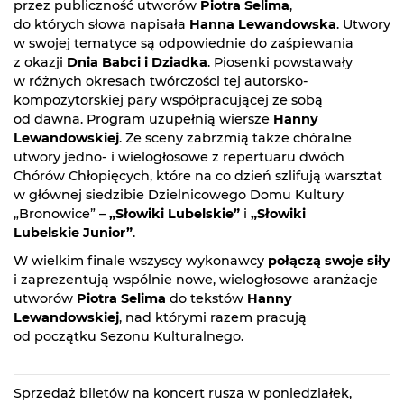
przez publiczność utworów
Piotra Selima
,
do których słowa napisała
Hanna Lewandowska
. Utwory
w swojej tematyce są odpowiednie do zaśpiewania
z okazji
Dnia Babci i Dziadka
. Piosenki powstawały
w różnych okresach twórczości tej autorsko-
kompozytorskiej pary współpracującej ze sobą
od dawna. Program uzupełnią wiersze
Hanny
Lewandowskiej
. Ze sceny zabrzmią także chóralne
utwory jedno- i wielogłosowe z repertuaru dwóch
Chórów Chłopięcych, które na co dzień szlifują warsztat
w głównej siedzibie Dzielnicowego Domu Kultury
„Bronowice” –
„Słowiki Lubelskie”
i
„Słowiki
Lubelskie Junior”
.
W wielkim finale wszyscy wykonawcy
połączą swoje siły
i zaprezentują wspólnie nowe, wielogłosowe aranżacje
utworów
Piotra Selima
do tekstów
Hanny
Lewandowskiej
, nad którymi razem pracują
od początku Sezonu Kulturalnego.
Sprzedaż biletów na koncert rusza w poniedziałek,