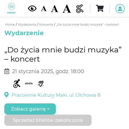
MENU
Home
/
Wydarzenia
/
Koncerty
/
„Do życia mnie budzi muzyka” – koncert
Wydarzenie
„Do życia mnie budzi muzyka”
– koncert
21 stycznia 2025, godz. 18:00
Pracownie Kultury Maki, ul. Olchowa 8
Zobacz galerię >
Sprzedaż biletów zakończona