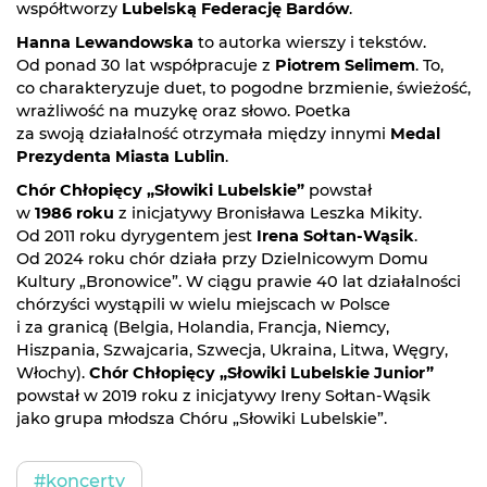
współtworzy
Lubelską Federację Bardów
.
Hanna Lewandowska
to autorka wierszy i tekstów.
Od ponad 30 lat współpracuje z
Piotrem Selimem
. To,
co charakteryzuje duet, to pogodne brzmienie, świeżość,
wrażliwość na muzykę oraz słowo. Poetka
za swoją działalność otrzymała między innymi
Medal
Prezydenta Miasta Lublin
.
Chór Chłopięcy „Słowiki Lubelskie”
powstał
w
1986 roku
z inicjatywy Bronisława Leszka Mikity.
Od 2011 roku dyrygentem jest
Irena Sołtan-Wąsik
.
Od 2024 roku chór działa przy Dzielnicowym Domu
Kultury „Bronowice”. W ciągu prawie 40 lat działalności
chórzyści wystąpili w wielu miejscach w Polsce
i za granicą (Belgia, Holandia, Francja, Niemcy,
Hiszpania, Szwajcaria, Szwecja, Ukraina, Litwa, Węgry,
Włochy).
Chór Chłopięcy „Słowiki Lubelskie Junior”
powstał w 2019 roku z inicjatywy Ireny Sołtan-Wąsik
jako grupa młodsza Chóru „Słowiki Lubelskie”.
#koncerty