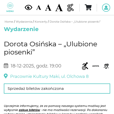
MENU
Home
/
Wydarzenia
/
Koncerty
/
Dorota Osińska – „Ulubione piosenki”
Wydarzenie
Dorota Osińska – „Ulubione
piosenki”
18-12-2025, godz. 19:00
Pracownie Kultury Maki, ul. Olchowa 8
Sprzedaż biletów zakończona
Uprzejmie informujemy, że za pomocą naszego systemu możliwy jest
wyłącznie
zakup biletów
- nie ma możliwości rezerwacji. Po dokonaniu