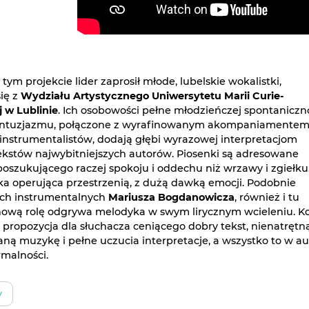
tym projekcie lider zaprosił młode, lubelskie wokalistki,
ię z
Wydziału Artystycznego Uniwersytetu Marii Curie-
 w Lublinie
. Ich osobowości pełne młodzieńczej spontaniczno
i entuzjazmu, połączone z wyrafinowanym akompaniamente
instrumentalistów, dodają głębi wyrazowej interpretacjom
ekstów najwybitniejszych autorów. Piosenki są adresowane
poszukującego raczej spokoju i oddechu niż wrzawy i zgiełku
ka operująca przestrzenią, z dużą dawką emocji. Podobnie
ach instrumentalnych
Mariusza Bogdanowicza
, również i tu
ową rolę odgrywa melodyka w swym lirycznym wcieleniu. K
 propozycja dla słuchacza ceniącego dobry tekst, nienatrętną
ą muzykę i pełne uczucia interpretacje, a wszystko to w au
rmalności.
y