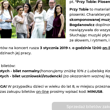
pt.
"Przy Tobie: Pios
Przy Tobie
to materiał 
piosenki. Charakterys
skomponowanej muz
Bogdanowicz
dopilno
nawiązywała do wszys
Słuchając muzyki płyną
ze słowem, i rytmem, i
etów na koncert rusza
3 stycznia 2019 r. o godzinie 12:00
on-l
odzinach jej pracy.
 biletów:
otych - bilet normalny
(honorujemy zniżkę 10% z Lubelską Ka
otych - bilet uczniowski/studencki
(za okazaniem ważnej legi
GA!
W przypadku dzieci w wieku do lat 8, w miejscu przezn
zas zakupu biletów
on-line
prosimy wpisać kod:
MINUS8
.
Sprzedaż biletów za