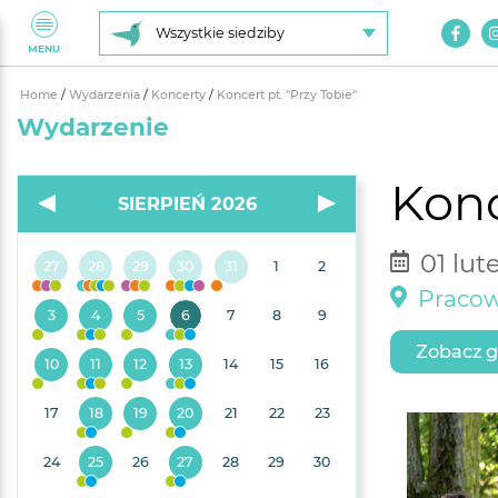
Wszystkie siedziby
MENU
Home
/
Wydarzenia
/
Koncerty
/
Koncert pt. "Przy Tobie"
Wydarzenie
Konc
SIERPIEŃ 2026
01 lut
27
28
29
30
31
1
2
Pracow
3
4
5
6
7
8
9
Zobacz g
10
11
12
13
14
15
16
17
18
19
20
21
22
23
24
25
26
27
28
29
30