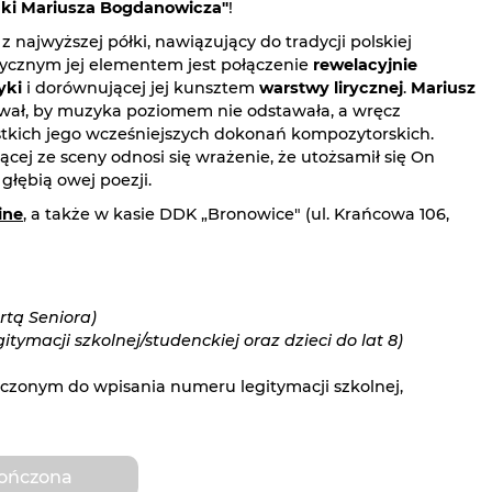
enki Mariusza Bogdanowicza"
!​
z najwyższej półki, nawiązujący do tradycji polskiej
tycznym jej elementem jest połączenie
rewelacyjnie
yki
i dorównującej jej kunsztem
warstwy lirycznej
.
Mariusz
wał, by muzyka poziomem nie odstawała, a wręcz
tkich jego wcześniejszych dokonań kompozytorskich.
cej ze sceny odnosi się wrażenie, że utożsamił się On
 głębią owej poezji.
ine
, a także w kasie DDK „Bronowice" (ul. Krańcowa 106,
rtą Seniora)
tymacji szkolnej/studenckiej oraz dzieci do lat 8)
aczonym do wpisania numeru legitymacji szkolnej,
kończona