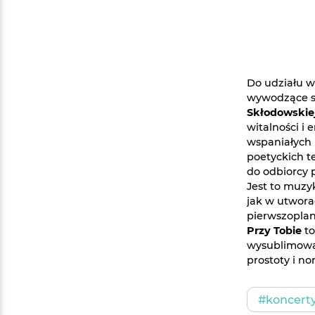
Do udziału w 
wywodzące s
Skłodowskiej
witalności 
wspaniałych 
poetyckich t
do odbiorcy 
Jest to muzy
jak w utwor
pierwszoplan
Przy Tobie
to
wysublimowan
prostoty i no
#koncert