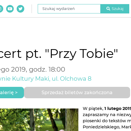
Szukaj wydarzeń
Szukaj
ert pt. "Przy Tobie"
ego 2019, godz. 18:00
nie Kultury Maki, ul. Olchowa 8
alerię >
Sprzedaż biletów zakończona
W piątek,
1 lutego 201
zapraszamy na niezwy
piosenki do tekstów m
Poniedzielskiego, Mar