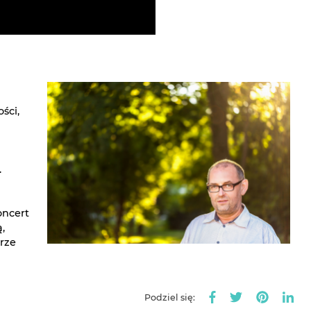
ści,
m
.
oncert
,
rze
Podziel się: