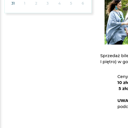
31
1
2
3
4
5
6
Sprzedaż bil
I piętro) w g
Ceny
10 zł
5 zł
UWA
podc