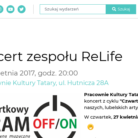
Szukaj wydarzeń
Szukaj
ert zespołu ReLife
etnia 2017, godz. 20:00
ie Kultury Tatary, ul. Hutnicza 28A
Pracownie Kultury Tat
koncert z cyklu
"Czwar
naszych, lubelskich a
W czwartek,
27 kwietnia