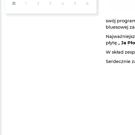
31
1
2
3
4
5
6
swój program
bluesowej za
Najważniejsz
płytę „
Ja Pł
W skład zes
Serdecznie 