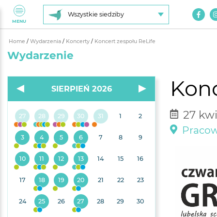
Wszystkie siedziby
MENU
Home
/
Wydarzenia
/
Koncerty
/
Koncert zespołu ReLife
Wydarzenie
Konc
SIERPIEŃ 2026
27 kwi
27
28
29
30
31
1
2
Pracown
3
4
5
6
7
8
9
10
11
12
13
14
15
16
17
18
19
20
21
22
23
24
25
26
27
28
29
30