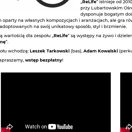
„
ReLife
” istnieje od 201
przy Lubartowskim Ośr
dysponuje bogatym doś
 oparty na własnych kompozycjach i aranżacjach, ale gra 
adoptowanych na swój unikatowy sposób, styl i brzmienie.
ą wartością dla zespołu „
ReLife
” są występy na żywo i dziele
onę
”.
połu wchodzą:
Leszek Tarkowski
(bas),
Adam Kowalski
(perku
zapraszamy,
wstęp bezpłatny
!