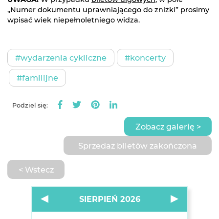
„Numer dokumentu uprawniającego do zniżki” prosimy
wpisać wiek niepełnoletniego widza.
#wydarzenia cykliczne
#koncerty
#familijne
Podziel się:
Zobacz galerię >
Sprzedaż biletów zakończona
< Wstecz
SIERPIEŃ 2026