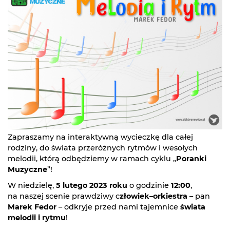
Zapraszamy na interaktywną wycieczkę dla całej
rodziny, do świata przeróżnych rytmów i wesołych
melodii, którą odbędziemy w ramach cyklu „
Poranki
Muzyczne
”!
W niedzielę,
5 lutego 2023 roku
o godzinie
12:00
,
na naszej scenie prawdziwy c
złowiek–orkiestra
– pan
Marek Fedor
– odkryje przed nami tajemnice
świata
melodii i rytmu
!