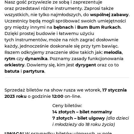
Nasz gość przywiezie ze sobą i zaprezentuje
oraz przedstawi różne instrumenty. Zaprosi także
wszystkich, nie tylko najmłodszych, do
wspólnej zabawy
.
Uczestnicy będą mogli spróbować swoich umiejętności
gry między innymi na
bębnach
i
Bum Bum Rurkach
.
Dzięki prostej budowie i łatwemu użyciu
tych instrumentów, może na nich zagrać dosłownie
każdy, jednocześnie doskonale się przy tym bawiąc.
Razem odkryjemy znaczenie słów takich jak:
melodia
,
rytm
czy
dynamika
. Poznamy zasady funkcjonowania
orkiestry
. Dowiemy się, kim jest
dyrygent
oraz co to
batuta
i
partytura
.
Sprzedaż biletów na show rusza we wtorek,
17 stycznia
2023 roku
o godzinie
12:00
on-line.
Ceny biletów:
14 złotych – bilet normalny
7 złotych – bilet ulgowy
(dla dzieci
i młodzieży do 18 roku życia)
UWAGA!
W przypadku
biletów ulgowych
, w pole