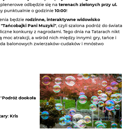
plenerowe odbędzie się na
terenach zielonych przy ul.
y punktualnie o godzinie
10:00
!
enia będzie
rodzinne, interaktywne widowisko
"Tańcobajki Pani Muzyki"
, czyli szalona podróż do świata
 liczne konkursy z nagrodami. Tego dnia na Tatarach nikt
 moc atrakcji, a wśród nich między innymi: gry, tańce i
stada balonowych zwierzaków-cudaków i mnóstwo
"
Podróż dookoła
tary
:
Kris