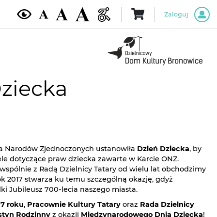
Zaloguj
ziecka
ja Narodów Zjednoczonych ustanowiła
Dzień Dziecka
, by
ele dotyczące praw dziecka zawarte w Karcie ONZ.
że wspólnie z Radą Dzielnicy Tatary od wielu lat obchodzimy
ok 2017 stwarza ku temu szczególną okazję, gdyż
ki Jubileusz 700-lecia naszego miasta.
7 roku
,
Pracownie Kultury Tatary
oraz
Rada Dzielnicy
tyn Rodzinny
z okazji
Międzynarodowego Dnia Dziecka
!