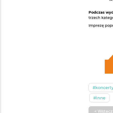
Podczas wyd
trzech kateg
Imprezę popr
#koncert
#inne
< Wstecz