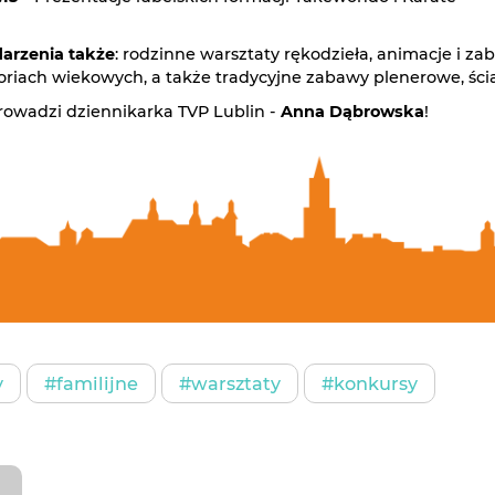
arzenia także
: rodzinne warsztaty rękodzieła, animacje i z
oriach wiekowych, a także tradycyjne zabawy plenerowe, śc
owadzi dziennikarka TVP Lublin -
Anna Dąbrowska
!
y
#familijne
#warsztaty
#konkursy