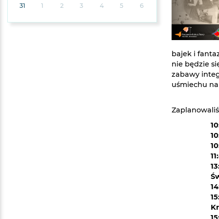
31
1
2
3
4
5
6
bajek i fant
nie będzie si
zabawy integ
uśmiechu na
Zaplanowaliś
10
10
10
11
13
Św
14
15
Kr
15