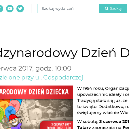
Szukaj wydarzeń
Szukaj
dzynarodowy Dzień D
rwca 2017, godz. 10:00
zielone przy ul. Gospodarczej
W 1954 roku, Organizac
upowszechnić ideały i c
Tradycją stało się już, 
to święto. Dodatkowo, r
świętujemy właśnie Wiel
W sobotę,
3 czerwca 201
Tatary
zapraszają na
Fes