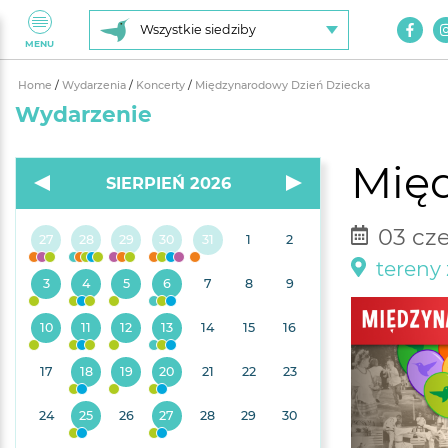
Wszystkie siedziby
MENU
Home
/
Wydarzenia
/
Koncerty
/
Międzynarodowy Dzień Dziecka
Wydarzenie
Mię
SIERPIEŃ 2026
03 cze
27
28
29
30
31
1
2
tereny 
3
4
5
6
7
8
9
10
11
12
13
14
15
16
17
18
19
20
21
22
23
24
25
26
27
28
29
30