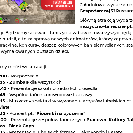
Całodniowe wydarzenie 
Gospodarczej 7
! Ruszam
Główną atrakcją wydarz
muzyczno–taneczne pt. 
azji. Będziemy śpiewać i tańczyć, a zabawie towarzyszyć będą
ę nudził, a to za sprawą naszych animatorów, którzy zapewnią
racyjne, konkursy, deszcz kolorowych baniek mydlanych, 
 wymalowanych buziach dzieci.
my mnóstwo atrakcji:
:00
- Rozpoczęcie
:15
-
Zumba®
dla wszystkich
:45
- Prezentacje szkół i przedszkoli z osiedla
:45
- Wspólne tańce korowodowe i zabawy
:15
- Muzyczny spektakl w wykonaniu artystów lubelskich pt. 
iata
"
:15
- Koncert pt. "
Piosenki na życzenie
"
:00
- Prezentacje zespołów tanecznych
Pracowni Kultury Ta
os
i
Black Caps
:15
- Prezentacje lubelskich formacji Takewondo i Karate