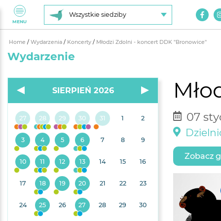
Wszystkie siedziby
MENU
Home
/
Wydarzenia
/
Koncerty
/
Młodzi Zdolni - koncert DDK "Bronowice"
Wydarzenie
Młod
SIERPIEŃ 2026
07 sty
27
28
29
30
31
1
2
Dzieln
3
4
5
6
7
8
9
Zobacz g
10
11
12
13
14
15
16
17
18
19
20
21
22
23
24
25
26
27
28
29
30