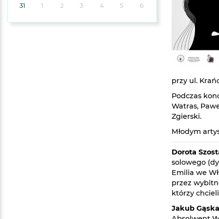
31
1
2
3
4
5
6
przy ul. Kra
Podczas konc
Watras, Pawe
Zgierski.
Młodym arty
Dorota Szos
solowego (dyp
Emilia we W
przez wybitn
którzy chcie
Jakub Gąsk
Absolwent W