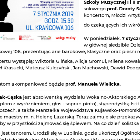
Szkoły Muzycznej I i II 
solowego
prof. Doroty 
koncertom, Młodzi Artyś
do czekających ich wk
W poniedziałek,
7 styczn
w głównej siedzibie Dz
ńcowej 106, prezentując arie barokowe, klasyczne oraz pieśni
ertu wystąpią: Wiktoria Glińska, Alicja Gromuł, Milena Kowal
ł Krasucki, Mateusz Kulczyński, Jan Machowski, Dawid Podgór
stom akompaniować będzie
prof. Manuela Wielicka
.
tak-Gąska
jest absolwentką Wydziału Wokalno-Aktorskiego 
lom z wyróżnieniem, głos - sopran pinto), stypendystką Istitu
łoszech, a także Marszałka Województwa Kujawsko-Pomorsk
e maestry m.in. Helenę Łazarską. Teraz zajmuje się przekaz
liby w przyszłości zajmować się śpiewem. Na co dzień solistk
a
jest tenorem. Urodził się w Lublinie, gdzie ukończył Ogólnoksz
ydziału Wokalno-Aktorskiego Akademii Muzycznej w Bydgosz