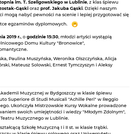
stopnia im. T. Szeligowskiego w Lublinie
, z klas śpiewu
Szostak-Gąski
oraz
prof. Jakuba Gąski
. Dzięki naszym
ci mogą nabyć pewności na scenie i lepiej przygotować się
rótce egzaminów dyplomowych.
ia 2019 r.
, o
godzinie 15:30
, młodzi artyści wystąpią
ielnicowego Domu Kultury "Bronowice",
 romantyczne.
ska, Paulina Muszyńska, Weronika Olszczyńska, Alicja
ski, Mateusz Solowski, Ernest Tymczyszyn i Aleksy
Akademii Muzycznej w Bydgoszczy w klasie śpiewu
to Superiore di Studi Musicali "Achille Peri" w Reggio
iego. Ukończyła Mistrzowskie Kursy Wokalne prowadzone
ywaniem swoich umiejętności i wiedzy "Młodym Zdolnym",
a Teatru Muzycznego w Lublinie.
tałcącą Szkołę Muzyczną I i II st. w klasie trąbki.
czy w klasie śpiewu solowego oraz Uniwersytetu