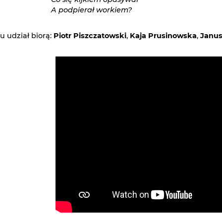
A podpierał workiem?
 udział biorą:
Piotr Piszczatowski
,
Kaja Prusinowska
,
Janus