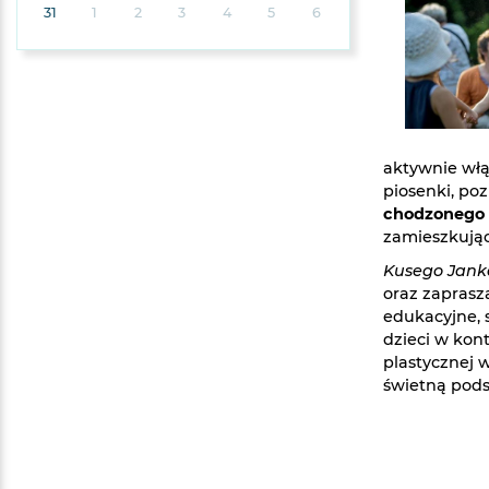
31
1
2
3
4
5
6
aktywnie włą
piosenki, po
chodzonego
zamieszkując
Kusego Jank
oraz zaprasza
edukacyjne, 
dzieci w kont
plastycznej 
świetną pods