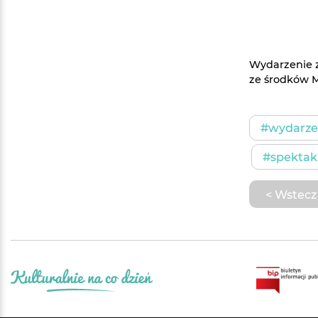
Wydarzenie 
ze środków M
#wydarzen
#spektak
< Wstecz