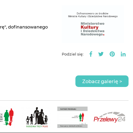
rę", dofinansowanego
Podziel się:
Zobacz galerię >