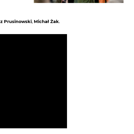
z Prusinowski
,
Michał Żak
.