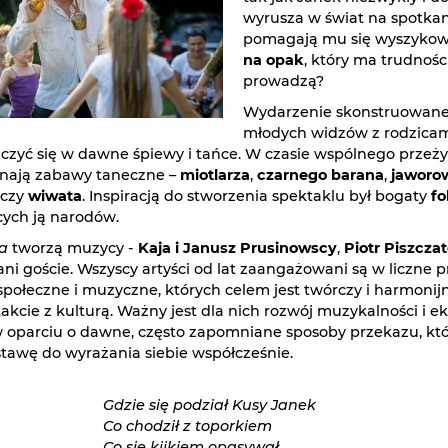
wyrusza w świat na spotkan
pomagają mu się wyszyko
na opak
, który ma trudnośc
prowadzą?
Wydarzenie skonstruowane je
młodych widzów z rodzicam
czyć się w dawne śpiewy i tańce. W czasie wspólnego prze
znają zabawy taneczne –
miotlarza
,
czarnego barana
,
jaworo
czy
wiwata
. Inspiracją do stworzenia spektaklu był bogaty
fo
ych ją narodów.
a
tworzą muzycy -
Kaja i Janusz Prusinowscy
,
Piotr Piszcza
ni goście. Wszyscy artyści od lat zaangażowani są w liczne p
społeczne i muzyczne, których celem jest twórczy i harmonij
akcie z kulturą. Ważny jest dla nich rozwój muzykalności i ek
w oparciu o dawne, często zapomniane sposoby przekazu, któ
tawę do wyrażania siebie współcześnie.
Gdzie się podział Kusy Janek
Co chodził z toporkiem
Co się kijkiem opasywał