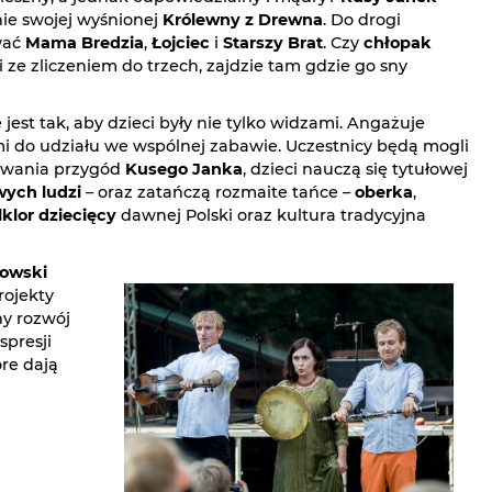
ie swojej wyśnionej
Królewny z Drewna
. Do drogi
wać
Mama Bredzia
,
Łojciec
i
Starszy Brat
. Czy
chłopak
i ze zliczeniem do trzech, zajdzie tam gdzie go sny
st tak, aby dzieci były nie tylko widzami. Angażuje
i do udziału we wspólnej zabawie. Uczestnicy będą mogli
żywania przygód
Kusego Janka
, dzieci nauczą się tytułowej
wych ludzi
– oraz zatańczą rozmaite tańce –
oberka
,
lklor dziecięcy
dawnej Polski oraz kultura tradycyjna
towski
rojekty
ny rozwój
spresji
re dają