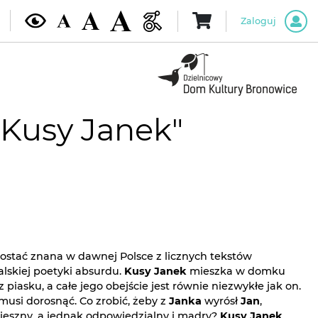
Zaloguj
"Kusy Janek"
ostać znana w dawnej Polsce z licznych tekstów
lskiej poetyki absurdu.
Kusy Janek
mieszka w domku
z piasku, a całe jego obejście jest równie niezwykłe jak on.
musi dorosnąć. Co zrobić, żeby z
Janka
wyrósł
Jan
,
cieszny, a jednak odpowiedzialny i mądry?
Kusy Janek