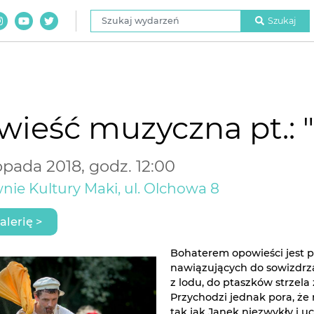
Szukaj wydarzeń
Szukaj
ieść muzyczna pt.: 
topada 2018, godz. 12:00
nie Kultury Maki, ul. Olchowa 8
alerię >
Bohaterem opowieści jest p
nawiązujących do sowizdrza
z lodu, do ptaszków strzela 
Przychodzi jednak pora, że 
tak jak Janek niezwykły i u