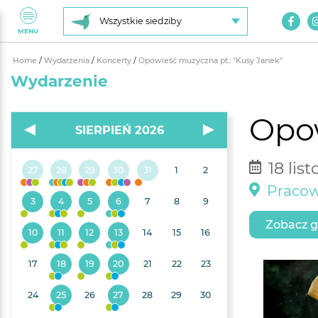
Wszystkie siedziby
MENU
Home
/
Wydarzenia
/
Koncerty
/
Opowieść muzyczna pt.: "Kusy Janek"
Wydarzenie
Opow
SIERPIEŃ 2026
18 lis
27
28
29
30
31
1
2
Pracow
3
4
5
6
7
8
9
Zobacz g
10
11
12
13
14
15
16
17
18
19
20
21
22
23
24
25
26
27
28
29
30