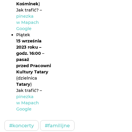
Kośminek
)
Jak trafić? –
pinezka
w Mapach
Google
Piątek
15 września
2023 roku –
godz. 16:00
–
pasaż
przed Pracowniami
Kultury Tatary
(dzielnica
Tatary
)
Jak trafić? –
pinezka
w Mapach
Google
#koncerty
#familijne