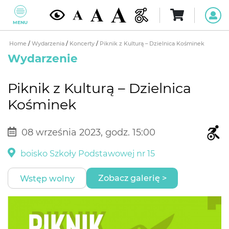
MENU
Home
/
Wydarzenia
/
Koncerty
/
Piknik z Kulturą – Dzielnica Kośminek
Wydarzenie
Piknik z Kulturą – Dzielnica
Kośminek
08 września 2023, godz. 15:00
boisko Szkoły Podstawowej nr 15
Zobacz galerię >
Wstęp wolny