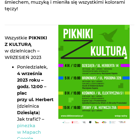
śmiechem, muzyką i mieniła się wszystkimi kolorami
tęczy!
Wszystkie
PIKNIKI
Z KULTURĄ
w dzielnicach –
WRZESIEŃ 2023
Poniedziałek,
4 września
2023 roku –
godz. 12:00
–
plac
przy ul. Herberta 14
(dzielnica
Dziesiąta
)
Jak trafić? –
pinezka
w Mapach
Google