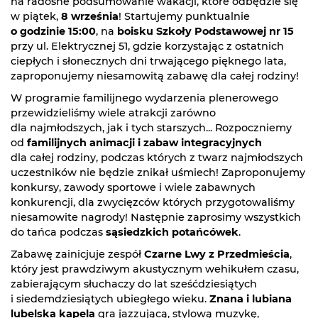
na radosne podsumowanie wakacji, które odbędzie się
w piątek,
8 września
! Startujemy punktualnie
o godzinie 15:00
, na
boisku Szkoły Podstawowej nr 15
przy ul. Elektrycznej 51, gdzie korzystając z ostatnich
ciepłych i słonecznych dni trwającego pięknego lata,
zaproponujemy niesamowitą zabawę dla całej rodziny!
W programie familijnego wydarzenia plenerowego
przewidzieliśmy wiele atrakcji zarówno
dla najmłodszych, jak i tych starszych... Rozpoczniemy
od
familijnych animacji i zabaw integracyjnych
dla całej rodziny, podczas których z twarz najmłodszych
uczestników nie będzie znikał uśmiech! Zaproponujemy
konkursy, zawody sportowe i wiele zabawnych
konkurencji, dla zwycięzców których przygotowaliśmy
niesamowite nagrody! Następnie zaprosimy wszystkich
do tańca podczas
sąsiedzkich potańcówek
.
Zabawę zainicjuje zespół
Czarne Lwy z Przedmieścia
,
który jest prawdziwym akustycznym wehikułem czasu,
zabierającym słuchaczy do lat sześćdziesiątych
i siedemdziesiątych ubiegłego wieku.
Znana i lubiana
lubelska kapela
gra jazzującą, stylową muzykę,