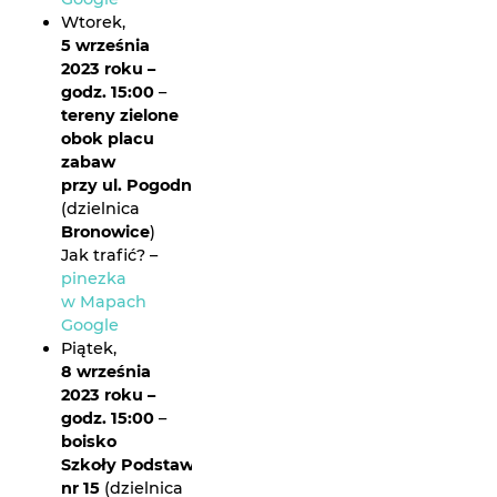
Wtorek,
5 września
2023 roku –
godz. 15:00
–
tereny zielone
obok placu
zabaw
przy ul. Pogodnej 32B
(dzielnica
Bronowice
)
Jak trafić? –
pinezka
w Mapach
Google
Piątek,
8 września
2023 roku –
godz. 15:00
–
boisko
Szkoły Podstawowej
nr 15
(dzielnica