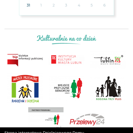
31
1
2
3
4
5
6
Strona internetowa Dzielnicowego Domu