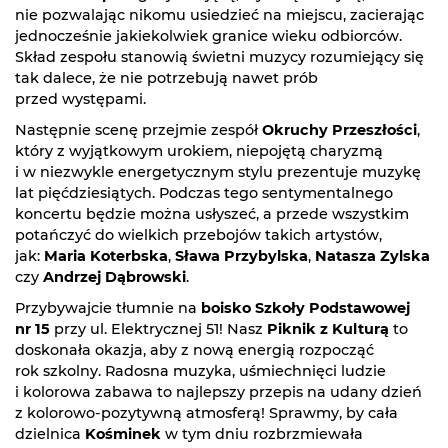
nie pozwalając nikomu usiedzieć na miejscu, zacierając
jednocześnie jakiekolwiek granice wieku odbiorców.
Skład zespołu stanowią świetni muzycy rozumiejący się
tak dalece, że nie potrzebują nawet prób
przed występami.
Następnie scenę przejmie zespół
Okruchy Przeszłości
,
który z wyjątkowym urokiem, niepojętą charyzmą
i w niezwykle energetycznym stylu prezentuje muzykę
lat pięćdziesiątych. Podczas tego sentymentalnego
koncertu będzie można usłyszeć, a przede wszystkim
potańczyć do wielkich przebojów takich artystów,
jak:
Maria Koterbska
,
Sława Przybylska
,
Natasza Zylska
czy
Andrzej Dąbrowski
.
Przybywajcie tłumnie na
boisko Szkoły Podstawowej
nr 15
przy ul. Elektrycznej 51! Nasz
Piknik z Kulturą
to
doskonała okazja, aby z nową energią rozpocząć
rok szkolny. Radosna muzyka, uśmiechnięci ludzie
i kolorowa zabawa to najlepszy przepis na udany dzień
z kolorowo-pozytywną atmosferą! Sprawmy, by cała
dzielnica
Kośminek
w tym dniu rozbrzmiewała