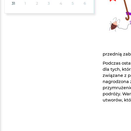
31
1
2
3
4
5
6
przednią za
Podczas osta
dla tych, któ
związane z p
nagrodzona z
przymrużenie
podróży. War
utworów, kt