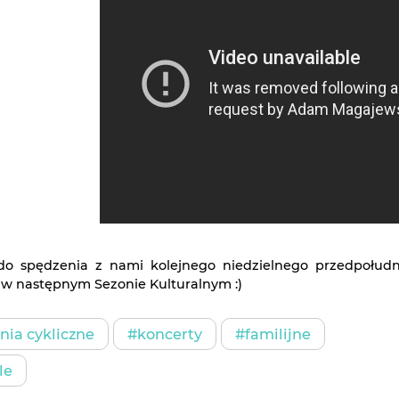
o spędzenia z nami kolejnego niedzielnego przedpołudn
 w następnym Sezonie Kulturalnym :)
ia cykliczne
#koncerty
#familijne
le