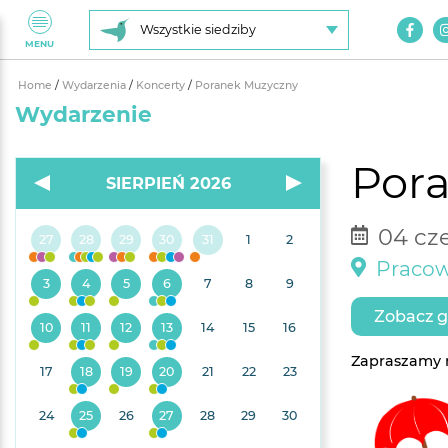
Wszystkie siedziby
MENU
Home
/
Wydarzenia
/
Koncerty
/
Poranek Muzyczny
Wydarzenie
Por
SIERPIEŃ 2026
04 cze
27
28
29
30
31
1
2
Pracow
3
4
5
6
7
8
9
Zobacz g
10
11
12
13
14
15
16
Zapraszamy 
17
18
19
20
21
22
23
24
25
26
27
28
29
30