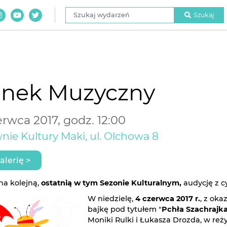
Szukaj wydarzeń
Szukaj
anek Muzyczny
rwca 2017, godz. 12:00
nie Kultury Maki, ul. Olchowa 8
alerię >
na kolejną,
ostatnią w tym Sezonie Kulturalnym,
audycję z c
W niedzielę,
4 czerwca 2017 r.
, z okaz
bajkę pod tytułem "
Pchła Szachrajk
Moniki Rulki i Łukasza Drozda, w reży