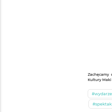
Zachęcamy d
Kultury Maki
#wydarzen
#spektak