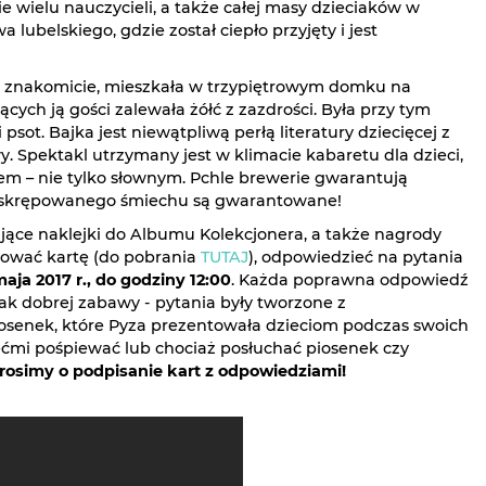
ie wielu nauczycieli, a także całej masy dzieciaków w
lubelskiego, gdzie został ciepło przyjęty i jest
ne znakomicie, mieszkała w trzypiętrowym domku na
ych ją gości zalewała żółć z zazdrości. Była przy tym
 psot. Bajka jest niewątpliwą perłą literatury dziecięcej z
 Spektakl utrzymany jest w klimacie kabaretu dla dzieci,
m – nie tylko słownym. Pchle brewerie gwarantują
ieskrępowanego śmiechu są gwarantowane!
ące naklejki do Albumu Kolekcjonera, a także nagrody
ukować kartę (do pobrania
TUTAJ
), odpowiedzieć na pytania
aja 2017 r., do godziny 12:00
. Każda poprawna odpowiedź
ak dobrej zabawy - pytania były tworzone z
osenek, które Pyza prezentowała dzieciom podczas swoich
iećmi pośpiewać lub chociaż posłuchać piosenek czy
osimy o podpisanie kart z odpowiedziami!