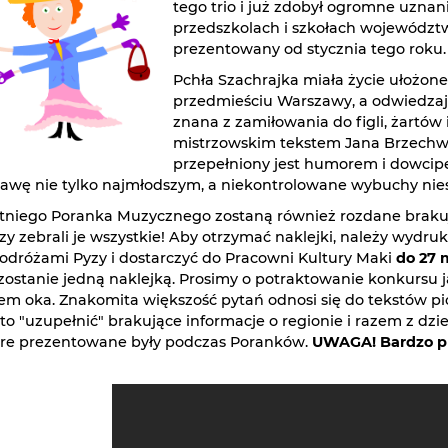
tego trio i już zdobył ogromne uznan
przedszkolach i szkołach województwa 
prezentowany od stycznia tego roku.
Pchła Szachrajka miała życie ułożo
przedmieściu Warszawy, a odwiedzając
znana z zamiłowania do figli, żartów i
mistrzowskim tekstem Jana Brzechwy.
przepełniony jest humorem i dowcipe
bawę nie tylko najmłodszym, a niekontrolowane wybuchy n
tniego Poranka Muzycznego zostaną również rozdane brakuj
rzy zebrali je wszystkie! Aby otrzymać naklejki, należy wydr
odróżami Pyzy i dostarczyć do Pracowni Kultury Maki
do 27 m
ostanie jedną naklejką. Prosimy o potraktowanie konkursu j
m oka. Znakomita większość pytań odnosi się do tekstów pi
to "uzupełnić" brakujące informacje o regionie i razem z dz
óre prezentowane były podczas Poranków.
UWAGA! Bardzo pr