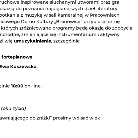
ruchowe inspirowane słuchanymi utworami oraz gra
kazją do poznania najpiękniejszych dzieł literatury
spotkania z muzyką w sali kameralnej w Pracowniach
ielnicowego Domu Kultury „Bronowice” przybiorą formę
, których zróżnicowane programy będą okazją do zdobycia
norodne, zmieniające się instrumentarium i aktywny
żliwią
umuzykalnienie
, szczególnie
y fortepianowe
.
Ewa Kuszewska
.
zinie
18:00
on-line.
 roku życia)
wniającego do zniżki” prosimy wpisać wiek