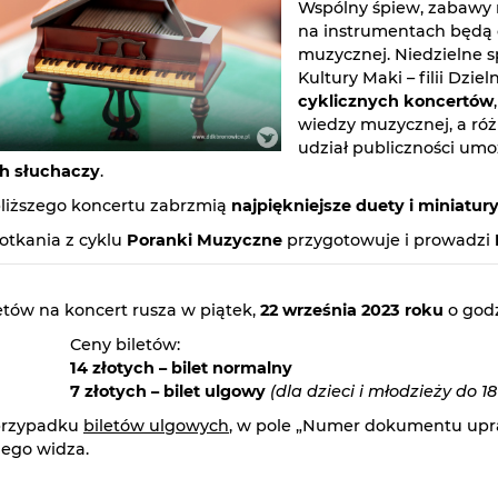
Wspólny śpiew, zabawy 
na instrumentach będą o
muzycznej. Niedzielne 
Kultury Maki – filii Dz
cyklicznych koncertów
wiedzy muzycznej, a róż
udział publiczności umo
h słuchaczy
.
liższego koncertu zabrzmią
najpiękniejsze duety i miniatur
otkania z cyklu
Poranki Muzyczne
przygotowuje i prowadzi
etów na koncert rusza w piątek,
22 września 2023 roku
o god
Ceny biletów:
14 złotych – bilet normalny
7 złotych – bilet ulgowy
(dla dzieci i młodzieży do 18
rzypadku
biletów ulgowych
, w pole „Numer dokumentu upra
iego widza.