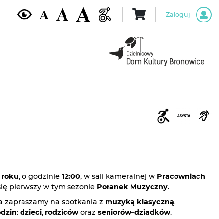
Zaloguj
 roku
, o godzinie
12:00
, w sali kameralnej w
Pracowniach
ię pierwszy w tym sezonie
Poranek Muzyczny
.
a zapraszamy na spotkania z
muzyką klasyczną
,
odzin
:
dzieci
,
rodziców
oraz
seniorów–dziadków
.