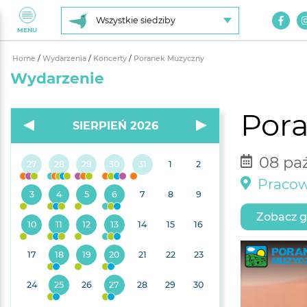
Wszystkie siedziby
MENU
Home
/
Wydarzenia
/
Koncerty
/
Poranek Muzyczny
Wydarzenie
Por
SIERPIEŃ 2026
08 paź
27
28
29
30
31
1
2
Pracow
3
4
5
6
7
8
9
Zobacz g
10
11
12
13
14
15
16
17
18
19
20
21
22
23
24
25
26
27
28
29
30