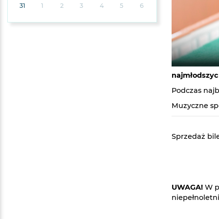
31
1
2
3
4
5
6
najmłodszyc
Podczas najb
Muzyczne sp
Sprzedaż bil
UWAGA!
W p
niepełnoletn