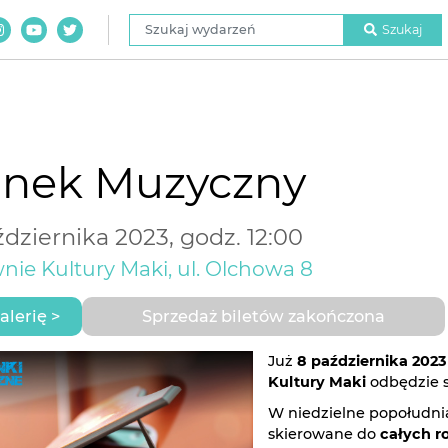
Szukaj wydarzeń
Szukaj
anek Muzyczny
dziernika 2023, godz. 12:00
nie Kultury Maki, ul. Olchowa 8
alerię >
Sprzedaż biletów zakończona
Już
8 października 2023
Kultury Maki
odbędzie s
W niedzielne popołudni
skierowane do
całych r