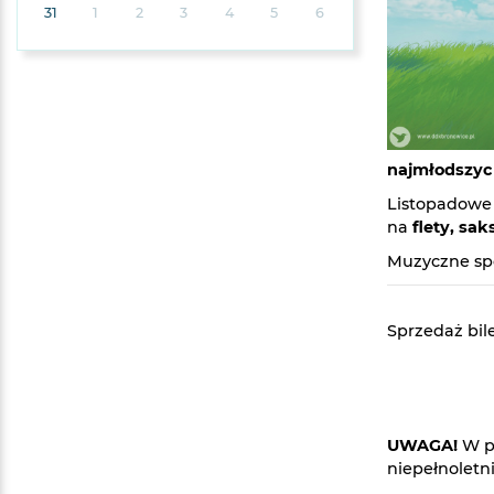
31
1
2
3
4
5
6
najmłodszyc
Listopadowe 
na
flety, sak
Muzyczne sp
Sprzedaż bil
UWAGA!
W p
niepełnoletn