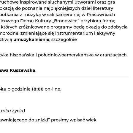
ruchowe inspirowane słuchanymi utworami oraz gra
kazją do poznania najpiękniejszych dzieł literatury
spotkania z muzyką w sali kameralnej w Pracowniach
ielnicowego Domu Kultury „Bronowice” przybiorą formę
, których zróżnicowane programy będą okazją do zdobycia
norodne, zmieniające się instrumentarium i aktywny
żliwią
umuzykalnienie
, szczególnie
uzyka hiszpańska i południowoamerykańska w aranżacjach
Ewa Kuszewska
.
oku
o godzinie
18:00
on-line.
 roku życia)
wniającego do zniżki” prosimy wpisać wiek