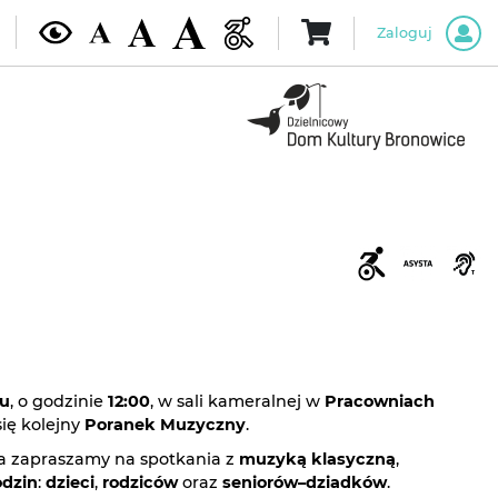
Zaloguj
ku
, o godzinie
12:00
, w sali kameralnej w
Pracowniach
ię kolejny
Poranek Muzyczny
.
a zapraszamy na spotkania z
muzyką klasyczną
,
odzin
:
dzieci
,
rodziców
oraz
seniorów–dziadków
.