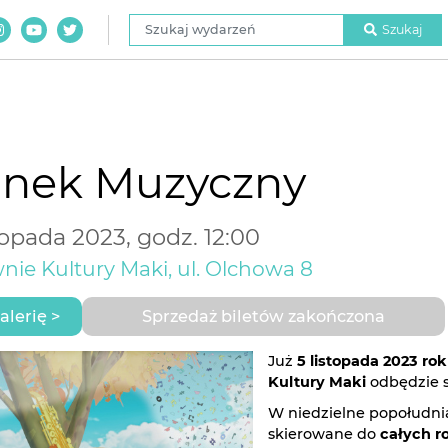
Szukaj wydarzeń
Szukaj
anek Muzyczny
topada 2023, godz. 12:00
nie Kultury Maki, ul. Olchowa 8
alerię >
Sprzedaż biletów zakończona
Już
5 listopada 2023 ro
Kultury Maki
odbędzie s
W niedzielne popołudni
skierowane do
całych r