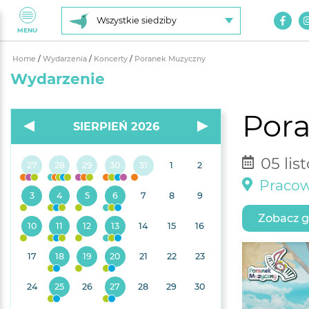
Wszystkie siedziby
MENU
Home
/
Wydarzenia
/
Koncerty
/
Poranek Muzyczny
Wydarzenie
Por
SIERPIEŃ 2026
05 lis
27
28
29
30
31
1
2
Pracow
3
4
5
6
7
8
9
Zobacz g
10
11
12
13
14
15
16
17
18
19
20
21
22
23
24
25
26
27
28
29
30