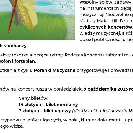
Wspólny śpiew, zabawy 
na instrumentach będą o
muzycznej. Niedzielne 
Kultury Maki – filii Dz
cyklicznych koncertów
wiedzy muzycznej, a róż
udział publiczności umo
h słuchaczy
.
słoty rozgrzeją gorące rytmy. Podczas koncertu zabrzmi m
sofon i fortepian
.
otkania z cyklu
Poranki Muzyczne
przygotowuje i prowadzi
etów na koncert rusza w poniedziałek,
9 października 2023 r
Ceny biletów:
14 złotych – bilet normalny
7 złotych – bilet ulgowy
(dla dzieci i młodzieży do 18
rzypadku
biletów ulgowych
, w pole „Numer dokumentu upra
iego widza.