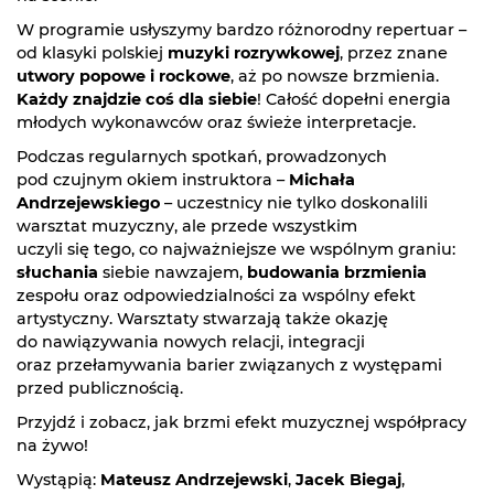
W programie usłyszymy bardzo różnorodny repertuar –
od klasyki polskiej
muzyki rozrywkowej
, przez znane
utwory popowe i rockowe
, aż po nowsze brzmienia.
Każdy znajdzie coś dla siebie
! Całość dopełni energia
młodych wykonawców oraz świeże interpretacje.
Podczas regularnych spotkań, prowadzonych
pod czujnym okiem instruktora –
Michała
Andrzejewskiego
– uczestnicy nie tylko doskonalili
warsztat muzyczny, ale przede wszystkim
uczyli się tego, co najważniejsze we wspólnym graniu:
słuchania
siebie nawzajem,
budowania brzmienia
zespołu oraz odpowiedzialności za wspólny efekt
artystyczny. Warsztaty stwarzają także okazję
do nawiązywania nowych relacji, integracji
oraz przełamywania barier związanych z występami
przed publicznością.
Przyjdź i zobacz, jak brzmi efekt muzycznej współpracy
na żywo!
Wystąpią:
Mateusz Andrzejewski
,
Jacek Biegaj
,