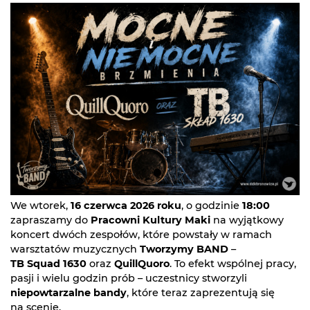
We wtorek,
16 czerwca 2026 roku
, o godzinie
18:00
zapraszamy do
Pracowni Kultury Maki
na wyjątkowy
koncert dwóch zespołów, które powstały w ramach
warsztatów muzycznych
Tworzymy BAND
–
TB Squad 1630
oraz
QuillQuoro
. To efekt wspólnej pracy,
pasji i wielu godzin prób – uczestnicy stworzyli
niepowtarzalne bandy
, które teraz zaprezentują się
na scenie.