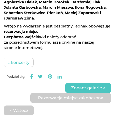
Agnieszka Bielak
,
Marcin Dorożek
,
Bartłomiej Flak
,
Jolanta Garbowska
,
Marcin Mierzwa
,
Ilona Rogowska
,
Sebastian Sterkowiec-Płoskoń
,
Maciej Zaporowski
i
Jarosław Zima
.
Wstęp na wydarzenie jest bezpłatny, jednak obowiązuje
rezerwacja miejsc
.
Bezpłatne wejściówki
należy odebrać
za pośrednictwem formularza on-line na naszej
stronie internetowej.
#koncerty
Podziel się:
Zobacz galerię >
Rezerwacja miejsc zakończona
< Wstecz