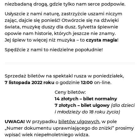
niezbadaną drogą, gdzie tylko nam serce podpowie.
Usłyszcie z nami naturę, zastrzyżcie uszami niczym
zając, dajcie się ponieść! Otwórzcie się na dźwięki
świata, muzykę duszy dla dusz. Sylvetta śpiewnie
opowie nam historie, których jeszcze nie znamy.
Jej śpiew to więcej niż muzyka – to
czysta magia
!
Spędźcie z nami to niedzielne popołudnie!
Sprzedaż biletów na spektakl rusza w poniedziałek,
7 listopada 2022 roku
o godzinie
12:00
on-line.
Ceny biletów:
14 złotych – bilet normalny
7 złotych – bilet ulgowy
(dla dzieci
i młodzieży do 18 roku życia)
UWAGA!
W przypadku
biletów ulgowych
, w pole
„Numer dokumentu uprawniającego do zniżki” prosimy
wpisać wiek niepełnoletniego widza.