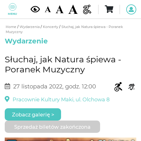
MENU
Home
/
Wydarzenia
/
Koncerty
/
Słuchaj, jak Natura śpiewa - Poranek
Muzyczny
Wydarzenie
Słuchaj, jak Natura śpiewa -
Poranek Muzyczny
27 listopada 2022, godz. 12:00
Pracownie Kultury Maki, ul. Olchowa 8
Zobacz galerię >
Sprzedaż biletów zakończona