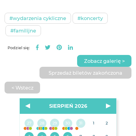
#wydarzenia cykliczne
#koncerty
#familijne
Podziel się:
Zobacz galerię >
Sprzedaż biletów zakończona
< Wstecz
SIERPIEŃ 2026
27
28
29
30
31
1
2