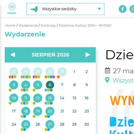
Wszystkie siedziby
MENU
Home
/
Wydarzenia
/
Konkursy
/
Dzielnice Kultury 2024 – WYNIKI
Wydarzenie
Dzie
SIERPIEŃ 2026
27 mar
27
28
29
30
31
1
2
Wszyst
3
4
5
6
7
8
9
10
11
12
13
14
15
16
17
18
19
20
21
22
23
24
25
26
27
28
29
30