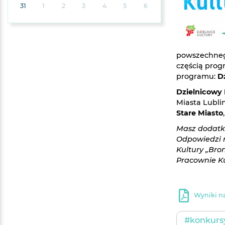
31
1
2
3
4
5
6
powszechne
częścią prog
programu:
D
Dzielnicowy
Miasta Lubli
Stare Miasto
Masz dodatk
Odpowiedzi n
Kultury „Bro
Pracownie Kul
Wyniki na
#konkurs