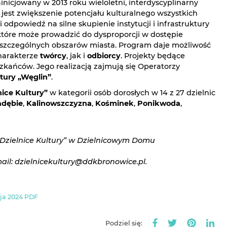
ainicjowany w 2013 roku wieloletni, interdyscyplinarny
jest zwiększenie potencjału kulturalnego wszystkich
i odpowiedź na silne skupienie instytucji i infrastruktury
które może prowadzić do dysproporcji w dostępie
poszczególnych obszarów miasta. Program daje możliwość
harakterze
twórcy
, jak i
odbiorcy
. Projekty będące
kańców. Jego realizacją zajmują się Operatorzy
tury „Węglin”
.
nice Kultury”
w kategorii osób dorosłych w 14 z 27 dzielnic
adębie
,
Kalinowszczyzna
,
Kośminek
,
Ponikwoda
,
„Dzielnice Kultury” w Dzielnicowym Domu
mail: dzielnicekultury@ddkbronowice.pl.
cja 2024 PDF
Podziel się: