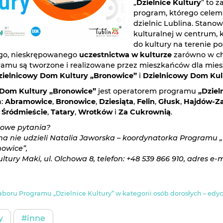
„
Dzielnice Kultury
” to z
program, którego celem 
dzielnic Lublina. Stanow
kulturalnej w centrum, 
do kultury na terenie 
go, nieskrępowanego
uczestnictwa w kulturze
zarówno w c
ramu są tworzone i realizowane przez mieszkańców dla miesz
zielnicowy Dom Kultury „Bronowice”
i
Dzielnicowy Dom Kul
 Dom Kultury „Bronowice”
jest operatorem programu
„Dziel
n:
Abramowice
,
Bronowice
,
Dziesiąta
,
Felin
,
Głusk
,
Hajdów-Z
,
Śródmieście
,
Tatary
,
Wrotków
i
Za Cukrownią
.
owe pytania?
a nie udzieli Natalia Jaworska – koordynatorka Programu 
nowice”,
tury Maki, ul. Olchowa 8, telefon: +48 539 866 910, adres e-
boru Programu „Dzielnice Kultury” w kategorii osób dorosłych – edy
y
#inne