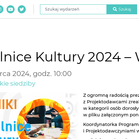
Szukaj wydarzeń
Szukaj
lnice Kultury 2024 –
ca 2024, godz. 10:00
kie siedziby
Z ogromną radością pr
z Projektodawcami zrea
w kategorii osób dorosł
w pliku załączonym poni
Koordynatorka Programu
i Projektodawczyniami w 