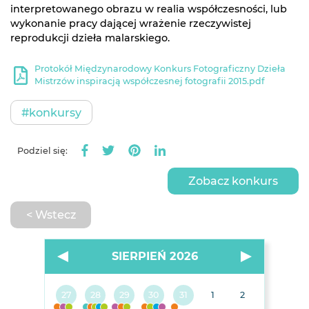
interpretowanego obrazu w realia współczesności, lub
wykonanie pracy dającej wrażenie rzeczywistej
reprodukcji dzieła malarskiego.
Protokół Międzynarodowy Konkurs Fotograficzny Dzieła
Mistrzów inspiracją współczesnej fotografii 2015.pdf
#konkursy
Podziel się:
Zobacz konkurs
< Wstecz
SIERPIEŃ 2026
27
28
29
30
31
1
2