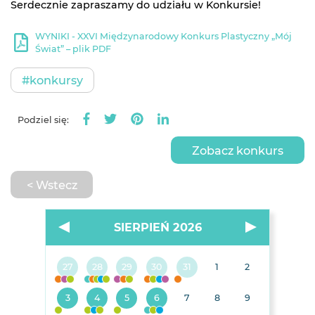
Serdecznie zapraszamy do udziału w Konkursie!
WYNIKI - XXVI Międzynarodowy Konkurs Plastyczny „Mój
Świat” – plik PDF
#konkursy
Podziel się:
Zobacz konkurs
< Wstecz
SIERPIEŃ 2026
27
28
29
30
31
1
2
3
4
5
6
7
8
9