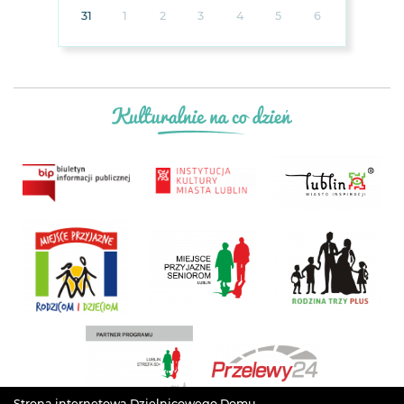
31
1
2
3
4
5
6
Strona internetowa Dzielnicowego Domu