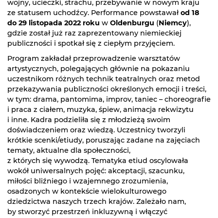
wojny, ucieczki, strachu, przebywanie w nowym kraju
ze statusem uchodźcy. Performance powstawał
od 18
do 29 listopada 2022 roku
w
Oldenburgu
(
Niemcy
),
gdzie został już raz zaprezentowany niemieckiej
publiczności i spotkał się z ciepłym przyjęciem.
Program zakładał przeprowadzenie warsztatów
artystycznych, polegających głównie na pokazaniu
uczestnikom różnych technik teatralnych oraz metod
przekazywania publiczności określonych emocji i treści,
w tym: drama, pantomima, improv, taniec – choreografie
i praca z ciałem, muzyka, śpiew, animacja rekwizytu
i inne. Kadra podzieliła się z młodzieżą swoim
doświadczeniem oraz wiedzą. Uczestnicy tworzyli
krótkie scenki/etiudy, poruszając zadane na zajęciach
tematy, aktualne dla społeczności,
z których się wywodzą. Tematyka etiud oscylowała
wokół uniwersalnych pojęć: akceptacji, szacunku,
miłości bliźniego i wzajemnego zrozumienia,
osadzonych w kontekście wielokulturowego
dziedzictwa naszych trzech krajów. Zależało nam,
by stworzyć przestrzeń inkluzywną i włączyć