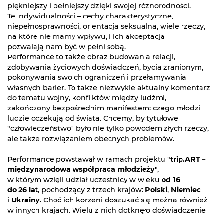
piękniejszy i pełniejszy dzięki swojej różnorodności.
Te indywidualności – cechy charakterystyczne,
niepełnosprawności, orientacja seksualna, wiele rzeczy,
na które nie mamy wpływu, i ich akceptacja
pozwalają nam być w pełni sobą.
Performance to także obraz budowania relacji,
zdobywania życiowych doświadczeń, bycia zranionym,
pokonywania swoich ograniczeń i przełamywania
własnych barier. To także niezwykle aktualny komentarz
do tematu wojny, konfliktów między ludźmi,
zakończony bezpośrednim manifestem: czego młodzi
ludzie oczekują od świata. Chcemy, by tytułowe
"człowieczeństwo" było nie tylko powodem złych rzeczy,
ale także rozwiązaniem obecnych problemów.
Performance powstawał w ramach projektu "
trip.ART –
międzynarodowa współpraca młodzieży
",
w którym wzięli udział uczestnicy w wieku
od 16
do 26 lat
, pochodzący z trzech krajów:
Polski
,
Niemiec
i
Ukrainy
. Choć ich korzeni doszukać się można również
w innych krajach. Wielu z nich dotknęło doświadczenie