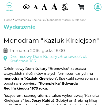
MENU
Home
/
Wydarzenia
/
Spektakle
/
Monodram "Kaziuk Kirelejson"
Wydarzenie
Monodram "Kaziuk Kirelejson"
14 marca 2016, godz. 18:00
Dzielnicowy Dom Kultury „Bronowice”, ul.
Krańcowa 106
Dzielnicowy Dom Kultury "Bronowice" zaprasza
wszystkich miłośników małych form scenicznych na
monodram "Kaziuk Kirelejson"
. Spektakl stworzono na
podstawie powieści
"Konopielka" Edwarda
Redlińskiego z 1973 roku.
Reżyserem, scenografem, a także wykonawcą "Kaziuka
Kirelejsona" jest
Jerzy Kałduś
. Zdobył on Srebrną Misę