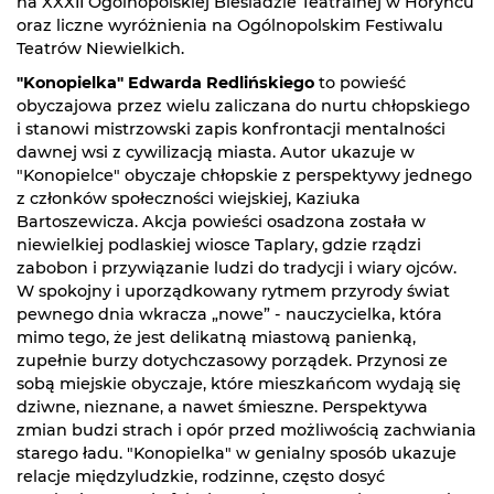
na XXXII Ogólnopolskiej Biesiadzie Teatralnej w Horyńcu
oraz liczne wyróżnienia na Ogólnopolskim Festiwalu
Teatrów Niewielkich.
"Konopielka" Edwarda Redlińskiego
to powieść
obyczajowa przez wielu zaliczana do nurtu chłopskiego
i stanowi mistrzowski zapis konfrontacji mentalności
dawnej wsi z cywilizacją miasta. Autor ukazuje w
"Konopielce" obyczaje chłopskie z perspektywy jednego
z członków społeczności wiejskiej, Kaziuka
Bartoszewicza. Akcja powieści osadzona została w
niewielkiej podlaskiej wiosce Taplary, gdzie rządzi
zabobon i przywiązanie ludzi do tradycji i wiary ojców.
W spokojny i uporządkowany rytmem przyrody świat
pewnego dnia wkracza „nowe” - nauczycielka, która
mimo tego, że jest delikatną miastową panienką,
zupełnie burzy dotychczasowy porządek. Przynosi ze
sobą miejskie obyczaje, które mieszkańcom wydają się
dziwne, nieznane, a nawet śmieszne. Perspektywa
zmian budzi strach i opór przed możliwością zachwiania
starego ładu. "Konopielka" w genialny sposób ukazuje
relacje międzyludzkie, rodzinne, często dosyć