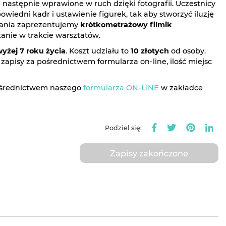
e następnie wprawione w ruch dzięki fotografii. Uczestnicy
wiedni kadr i ustawienie figurek, tak aby stworzyć iluzję
kania zaprezentujemy
krótkometrażowy filmik
tanie w trakcie warsztatów.
wyżej 7 roku życia
. Koszt udziału to
10 złotych
od osoby.
zapisy za pośrednictwem formularza on-line, ilość miejsc
pośrednictwem naszego
formularza ON-LINE
w zakładce
Podziel się:
Zapisy zakończone