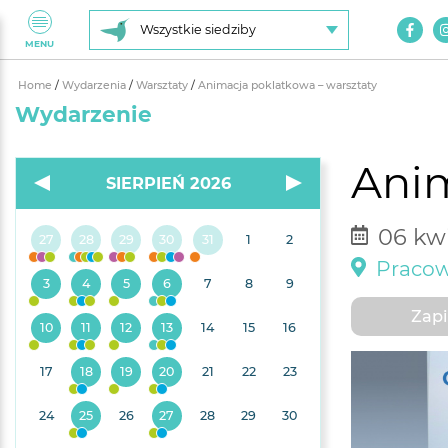
Wszystkie siedziby
MENU
Home
/
Wydarzenia
/
Warsztaty
/
Animacja poklatkowa – warsztaty
Wydarzenie
Anim
SIERPIEŃ 2026
06 kwi
27
28
29
30
31
1
2
Pracow
3
4
5
6
7
8
9
Zapi
10
11
12
13
14
15
16
17
18
19
20
21
22
23
24
25
26
27
28
29
30