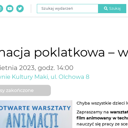
Szukaj wydarzeń
Szukaj
acja poklatkowa – w
etnia 2023, godz. 14:00
nie Kultury Maki, ul. Olchowa 8
sy zakończone
Chyba wszystkie dzieci lu
Zapraszamy na
warszta
film animowany w tech
nauczyć się pracy ze sc