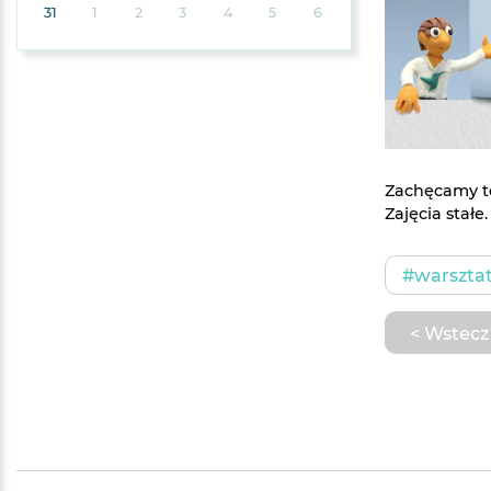
31
1
2
3
4
5
6
Zachęcamy te
Zajęcia stałe.
#warszta
< Wstecz