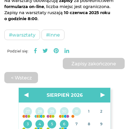
Na warsztaty obowiązują
zapisy
za pośrednictwem
formularza on-line
, liczba miejsc jest ograniczona.
Zapisy na warsztaty ruszają
10 czerwca 2025 roku
o godzinie 8:00
.
#warsztaty
#inne
Podziel się:
Zapisy zakończone
< Wstecz
SIERPIEŃ 2026
27
28
29
30
31
1
2
3
4
5
6
7
8
9