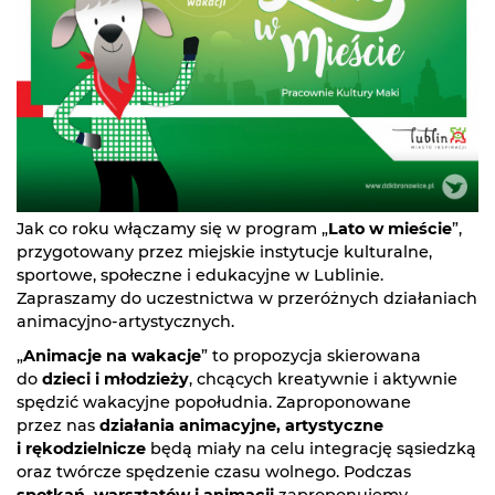
Jak co roku włączamy się w program „
Lato w mieście
”,
przygotowany przez miejskie instytucje kulturalne,
sportowe, społeczne i edukacyjne w Lublinie.
Zapraszamy do uczestnictwa w przeróżnych działaniach
animacyjno-artystycznych.
„
Animacje na wakacje
” to propozycja skierowana
do
dzieci i młodzieży
, chcących kreatywnie i aktywnie
spędzić wakacyjne popołudnia. Zaproponowane
przez nas
działania animacyjne, artystyczne
i rękodzielnicze
będą miały na celu integrację sąsiedzką
oraz twórcze spędzenie czasu wolnego. Podczas
spotkań, warsztatów i animacji
zaproponujemy