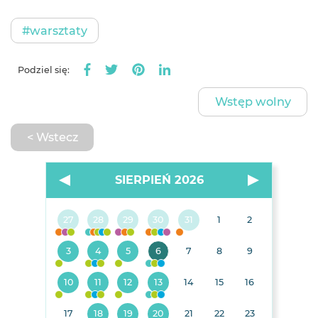
#warsztaty
Podziel się:
Wstęp wolny
< Wstecz
SIERPIEŃ 2026
27
28
29
30
31
1
2
3
4
5
6
7
8
9
10
11
12
13
14
15
16
17
18
19
20
21
22
23