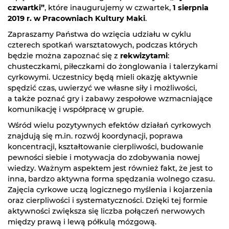
czwartki”
, które inaugurujemy w czwartek,
1 sierpnia
2019 r. w Pracowniach Kultury Maki
.
Zapraszamy Państwa do wzięcia udziału w cyklu
czterech spotkań warsztatowych, podczas których
będzie można zapoznać się z
rekwizytami
:
chusteczkami, piłeczkami do żonglowania i talerzykami
cyrkowymi. Uczestnicy będą mieli okazję aktywnie
spędzić czas, uwierzyć we własne siły i możliwości,
a także poznać gry i zabawy zespołowe wzmacniające
komunikację i współpracę w grupie.
Wśród wielu pozytywnych efektów działań cyrkowych
znajdują się m.in. rozwój koordynacji, poprawa
koncentracji, kształtowanie cierpliwości, budowanie
pewności siebie i motywacja do zdobywania nowej
wiedzy. Ważnym aspektem jest również fakt, że jest to
inna, bardzo aktywna forma spędzania wolnego czasu.
Zajęcia cyrkowe uczą logicznego myślenia i kojarzenia
oraz cierpliwości i systematyczności. Dzięki tej formie
aktywności zwiększa się liczba połączeń nerwowych
między prawą i lewą półkulą mózgową.