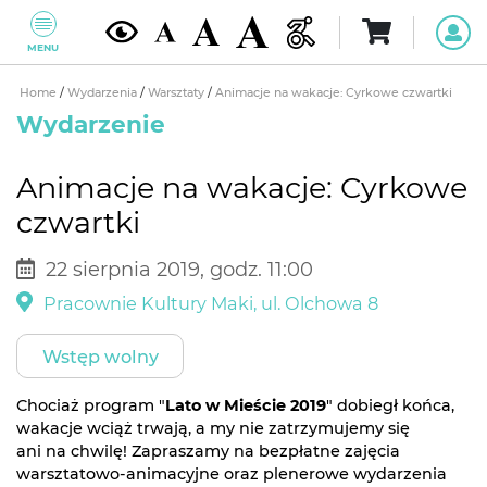
MENU
Home
/
Wydarzenia
/
Warsztaty
/
Animacje na wakacje: Cyrkowe czwartki
Wydarzenie
Animacje na wakacje: Cyrkowe
czwartki
22 sierpnia 2019, godz. 11:00
Pracownie Kultury Maki, ul. Olchowa 8
Wstęp wolny
Chociaż program "
Lato w Mieście 2019
" dobiegł końca,
wakacje wciąż trwają, a my nie zatrzymujemy się
ani na chwilę! Zapraszamy na bezpłatne zajęcia
warsztatowo-animacyjne oraz plenerowe wydarzenia