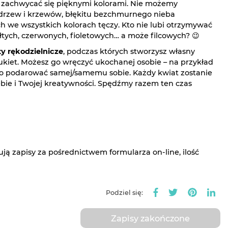
i zachwycać się pięknymi kolorami. Nie możemy
i drzew i krzewów, błękitu bezchmurnego nieba
h we wszystkich kolorach tęczy. Kto nie lubi otrzymywać
tych, czerwonych, fioletowych… a może filcowych? 😉
y rękodzielnicze
, podczas których stworzysz własny
kiet. Możesz go wręczyć ukochanej osobie – na przykład
lbo podarować samej/samemu sobie. Każdy kwiat zostanie
iebie i Twojej kreatywności. Spędźmy razem ten czas
ją zapisy za pośrednictwem formularza on-line, ilość
Podziel się:
Zapisy zakończone