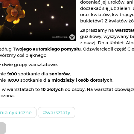
doceniać jej uroków, an
doczekać się już zielen
oraz kwiatów, kwitnącyc
bukietów? Z kwiatów żół
Zapraszamy na
warsztat
guzikowy, wyszywany bu
z okazji Dnia Kobiet. A
edług
Twojego autorskiego pomysłu
. Odzwierciedli część C
twórzmy coś pięknego!
 dwie grupy warsztatowe:
nie
9:00
spotkanie dla
seniorów
,
nie
18:00
spotkanie dla
młodzieży i osób dorosłych
.
u w warsztatach to
10 złotych
od osoby. Na warsztat obowiązu
iczona.
ia cykliczne
#warsztaty