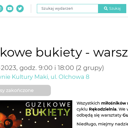
Szukaj wydarzeń
Szukaj
kowe bukiety - warsz
2023, godz. 9:00 i 18:00 (2 grupy)
nie Kultury Maki, ul. Olchowa 8
sy zakończone
Wszystkich
miłośników 
cyklu
Rękodzielnia
. We 
odbędą się warsztaty
Gu
Niedługo, miejmy nadzie