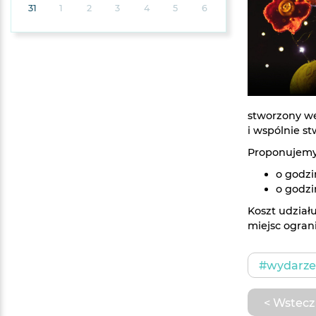
31
1
2
3
4
5
6
stworzony w
i wspólnie s
Proponujemy
o godzi
o godzi
Koszt udział
miejsc ogran
#wydarzen
< Wstecz