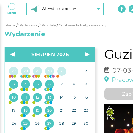
Wszystkie siedziby
MENU
Home
/
Wydarzenia
/
Warsztaty
/
Guzikowe bukiety - warsztaty
Wydarzenie
Guzi
SIERPIEŃ 2026
07-03-
27
28
29
30
31
1
2
Pracow
3
4
5
6
7
8
9
Zapi
10
11
12
13
14
15
16
17
18
19
20
21
22
23
24
25
26
27
28
29
30